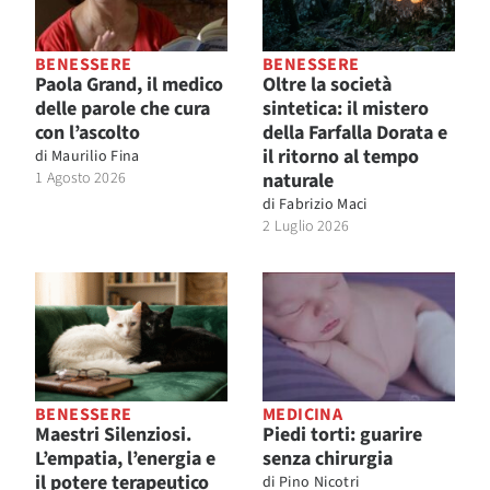
BENESSERE
BENESSERE
Paola Grand, il medico
Oltre la società
delle parole che cura
sintetica: il mistero
con l’ascolto
della Farfalla Dorata e
il ritorno al tempo
di
Maurilio Fina
1 Agosto 2026
naturale
di
Fabrizio Maci
2 Luglio 2026
BENESSERE
MEDICINA
Maestri Silenziosi.
Piedi torti: guarire
L’empatia, l’energia e
senza chirurgia
il potere terapeutico
di
Pino Nicotri