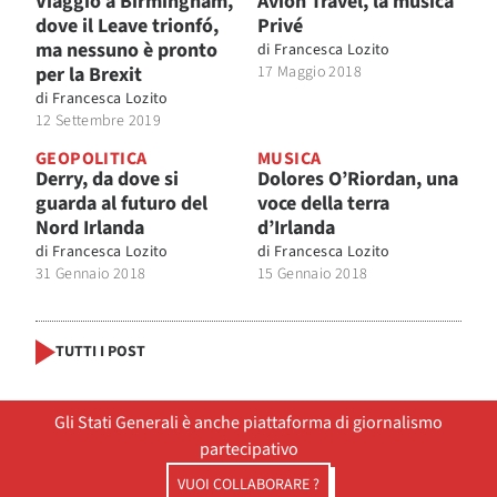
Viaggio a Birmingham,
Avion Travel, la musica
dove il Leave trionfó,
Privé
ma nessuno è pronto
di
Francesca Lozito
per la Brexit
17 Maggio 2018
di
Francesca Lozito
12 Settembre 2019
GEOPOLITICA
MUSICA
Derry, da dove si
Dolores O’Riordan, una
guarda al futuro del
voce della terra
Nord Irlanda
d’Irlanda
di
Francesca Lozito
di
Francesca Lozito
31 Gennaio 2018
15 Gennaio 2018
TUTTI I POST
Gli Stati Generali è anche piattaforma di giornalismo
partecipativo
VUOI COLLABORARE ?