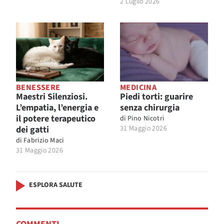
2 Luglio 2026
BENESSERE
MEDICINA
Maestri Silenziosi.
Piedi torti: guarire
L’empatia, l’energia e
senza chirurgia
il potere terapeutico
di
Pino Nicotri
dei gatti
31 Maggio 2026
di
Fabrizio Maci
31 Maggio 2026
ESPLORA SALUTE