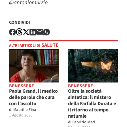
@antoniomurzio
CONDIVIDI
SALUTE
ALTRI ARTICOLI DI
BENESSERE
BENESSERE
Paola Grand, il medico
Oltre la società
delle parole che cura
sintetica: il mistero
con l’ascolto
della Farfalla Dorata e
il ritorno al tempo
di
Maurilio Fina
1 Agosto 2026
naturale
di
Fabrizio Maci