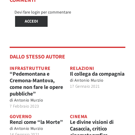
COMMENTI
Devi fare login per commentare
ACCEDI
DALLO STESSO AUTORE
INFRASTRUTTURE
RELAZIONI
“Pedemontana e
Il collega da compagnia
Cremona-Mantova,
di
Antonio Murzio
come non fare le opere
17 Gennaio 2021
pubbliche”
di
Antonio Murzio
7 Febbraio 2023
GOVERNO
CINEMA
Renzi come “la Morte”
Le divine visioni di
Casaccia, critico
di
Antonio Murzio
14 Gennaio 2021