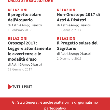
DALLO STESSO AUTORE
RELAZIONI
RELAZIONI
Il progetto solare
Non-Oroscopo 2017 di
dell’Acquario
Astri & DisAstri
di
Astri &Amp; Disastri
di
Astri &Amp; Disastri
1 Febbraio 2017
13 Gennaio 2017
RELAZIONI
RELAZIONI
Oroscopi 2017:
Il Progetto solare del
Leggere attentamente
Sagittario
le avvertenze e le
di
Astri &Amp; Disastri
modalità d’uso
2 Dicembre 2016
di
Astri &Amp; Disastri
13 Gennaio 2017
TUTTI I POST
Gli Stati Generali è anche piattaforma di giornalismo
partecipativo