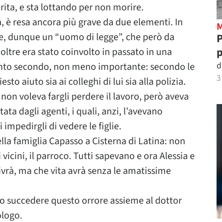
rita, e sta lottando per non morire.
a, è resa ancora più grave da due elementi. In
ere, dunque un “uomo di legge”, che però da
P
p
oltre era stato coinvolto in passato in una
d
Punto secondo, non meno importante: secondo le
3
to aiuto sia ai colleghi di lui sia alla polizia.
non voleva fargli perdere il lavoro, però aveva
ta dagli agenti, i quali, anzi, l’avevano
 impedirgli di vedere le figlie.
la famiglia Capasso a Cisterna di Latina: non
i vicini, il parroco. Tutti sapevano e ora Alessia e
ivrà, ma che vita avrà senza le amatissime
o succedere questo orrore assieme al dottor
ologo.