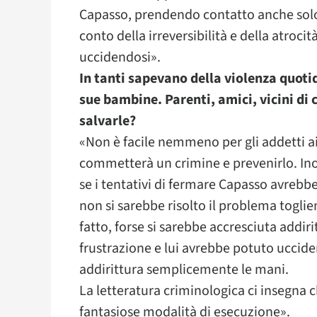
Capasso, prendendo contatto anche solo 
conto della irreversibilità e della atrocit
uccidendosi».
In tanti sapevano della violenza quoti
sue bambine. Parenti, amici, vicini di 
salvarle?
«Non è facile nemmeno per gli addetti ai 
commetterà un crimine e prevenirlo. 
se i tentativi di fermare Capasso avreb
non si sarebbe risolto il problema toglie
fatto, forse si sarebbe accresciuta addiri
frustrazione e lui avrebbe potuto uccid
addirittura semplicemente le mani.
La letteratura criminologica ci insegna c
fantasiose modalità di esecuzione».