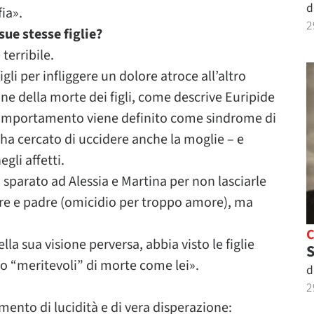
d
ia».
2
ue stesse figlie?
terribile.
li per infliggere un dolore atroce all’altro
ne della morte dei figli, come descrive Euripide
 comportamento viene definito come sindrome di
ha cercato di uccidere anche la moglie – e
gli affetti.
 sparato ad Alessia e Martina per non lasciarle
dre e padre (omicidio per troppo amore), ma
lla sua visione perversa, abbia visto le figlie
S
 “meritevoli” di morte come lei».
d
2
mento di lucidità e di vera disperazione: