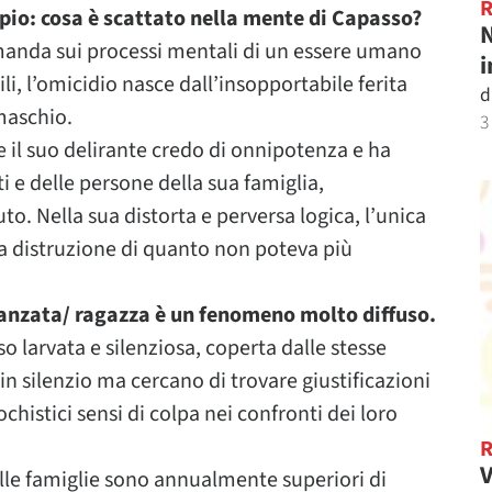
pio: cosa è scattato nella mente di Capasso?
N
manda sui processi mentali di un essere umano
i
ili, l’omicidio nasce dall’insopportabile ferita
d
 maschio.
3
 il suo delirante credo di onnipotenza e ha
ti e delle persone della sua famiglia,
o. Nella sua distorta e perversa logica, l’unica
la distruzione di quanto non poteva più
anzata/ ragazza è un fenomeno molto diffuso.
o larvata e silenziosa, coperta dalle stesse
n silenzio ma cercano di trovare giustificazioni
istici sensi di colpa nei confronti dei loro
V
lle famiglie sono annualmente superiori di