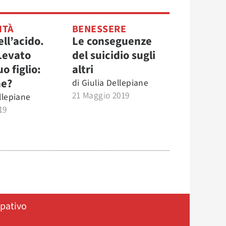
ITÀ
BENESSERE
ll’acido.
Le conseguenze
Levato
del suicidio sugli
o figlio:
altri
ne?
di
Giulia Dellepiane
21 Maggio 2019
llepiane
19
ipativo