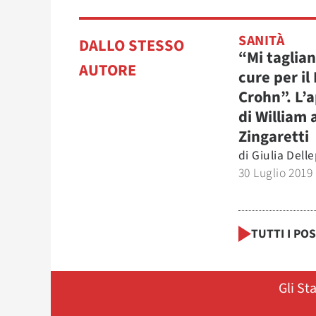
SANITÀ
DALLO STESSO
“Mi taglian
AUTORE
cure per il
Crohn”. L’a
di William 
Zingaretti
di
Giulia Dell
30 Luglio 2019
TUTTI I PO
Gli St