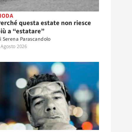
MODA
erché questa estate non riesce
iù a “estatare”
i
Serena Parascandolo
 Agosto 2026