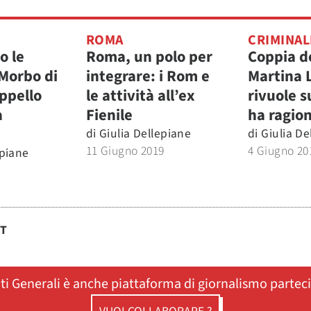
ROMA
CRIMINAL
o le
Roma, un polo per
Coppia de
 Morbo di
integrare: i Rom e
Martina 
ppello
le attività all’ex
rivuole su
a
Fienile
ha ragio
di
Giulia Dellepiane
di
Giulia De
11 Giugno 2019
4 Giugno 20
epiane
ST
ati Generali è anche piattaforma di giornalismo partec