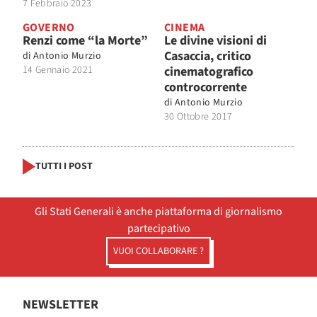
7 Febbraio 2023
GOVERNO
CINEMA
Renzi come “la Morte”
Le divine visioni di
Casaccia, critico
di
Antonio Murzio
14 Gennaio 2021
cinematografico
controcorrente
di
Antonio Murzio
30 Ottobre 2017
TUTTI I POST
Gli Stati Generali è anche piattaforma di giornalismo
partecipativo
VUOI COLLABORARE ?
NEWSLETTER