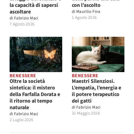
la capacità di sapersi
con l’ascolto
ascoltare
di
Maurilio Fina
1 Agosto 2026
di
Fabrizio Maci
7 Agosto 2026
BENESSERE
BENESSERE
Oltre la società
Maestri Silenziosi.
sintetica: il mistero
L’empatia, l’energia e
della Farfalla Dorata e
il potere terapeutico
il ritorno al tempo
dei gatti
naturale
di
Fabrizio Maci
31 Maggio 2026
di
Fabrizio Maci
2 Luglio 2026