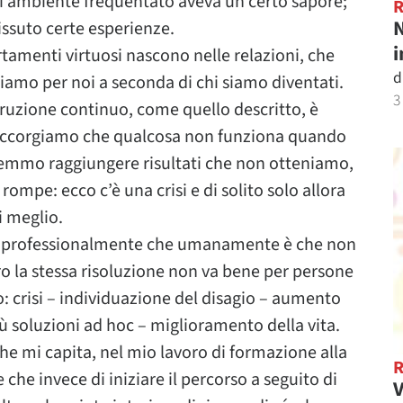
ni ambiente frequentato aveva un certo sapore;
N
vissuto certe esperienze.
i
rtamenti virtuosi nascono nelle relazioni, che
d
iamo per noi a seconda di chi siamo diventati.
3
struzione continuo, come quello descritto, è
Ci accorgiamo che qualcosa non funziona quando
remmo raggiungere risultati che non otteniamo,
mpe: ecco c’è una crisi e di solito solo allora
i meglio.
ia professionalmente che umanamente è che non
ro la stessa risoluzione non va bene per persone
o: crisi – individuazione del disagio – aumento
ù soluzioni ad hoc – miglioramento della vita.
he mi capita, nel mio lavoro di formazione alla
che invece di iniziare il percorso a seguito di
V