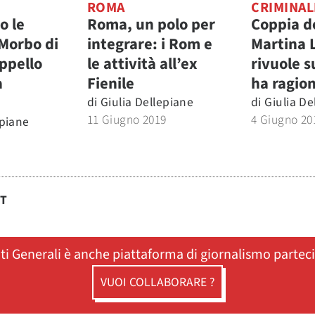
ROMA
CRIMINAL
o le
Roma, un polo per
Coppia de
 Morbo di
integrare: i Rom e
Martina 
ppello
le attività all’ex
rivuole su
a
Fienile
ha ragio
di
Giulia Dellepiane
di
Giulia De
11 Giugno 2019
4 Giugno 20
epiane
ST
ati Generali è anche piattaforma di giornalismo partec
VUOI COLLABORARE ?