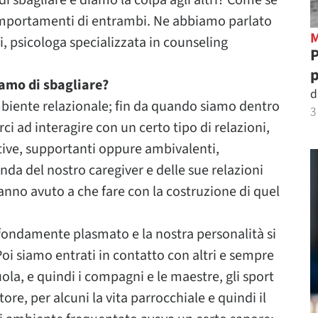
sbagliare e diamo la colpa agli altri? Come se
omportamenti di entrambi. Ne abbiamo parlato
, psicologa specializzata in counseling
P
p
iamo di sbagliare?
d
mbiente relazionale; fin da quando siamo dentro
3
rci ad interagire con un certo tipo di relazioni,
ative, supportanti oppure ambivalenti,
nda del nostro caregiver e delle sue relazioni
hanno avuto a che fare con la costruzione di quel
ofondamente plasmato e la nostra personalità si
Poi siamo entrati in contatto con altri e sempre
ola, e quindi i compagni e le maestre, gli sport
ore, per alcuni la vita parrocchiale e quindi il