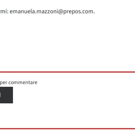
rivermi: emanuela.mazzoni@prepos.com.
n per commentare
I