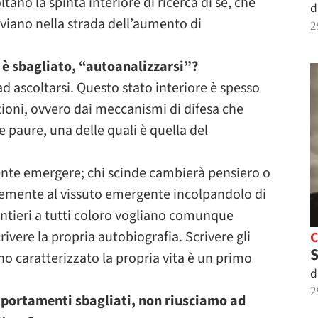
ltano la spinta interiore di ricerca di sé, che
d
viano nella strada dell’aumento di
2
i è sbagliato, “autoanalizzarsi”?
d ascoltarsi. Questo stato interiore è spesso
zioni, ovvero dai meccanismi di difesa che
 paure, una delle quali è quella del
sente emergere; chi scinde cambierà pensiero o
rtemente al vissuto emergente incolpandolo di
entieri a tutti coloro vogliano comunque
rivere la propria autobiografia. Scrivere gli
S
nno caratterizzato la propria vita è un primo
d
2
mportamenti sbagliati, non riusciamo ad