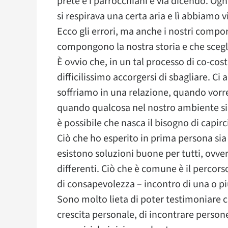
prete e i parrocchiani e via dicendo. Og
si respirava una certa aria e lì abbiamo 
Ecco gli errori, ma anche i nostri compo
compongono la nostra storia e che scegl
È ovvio che, in un tal processo di co-co
difficilissimo accorgersi di sbagliare. 
soffriamo in una relazione, quando vor
quando qualcosa nel nostro ambiente si ro
è possibile che nasca il bisogno di capirc
Ciò che ho esperito in prima persona s
esistono soluzioni buone per tutti, ovve
differenti. Ciò che è comune è il percors
di consapevolezza – incontro di una o pi
Sono molto lieta di poter testimoniare c
crescita personale, di incontrare persone 