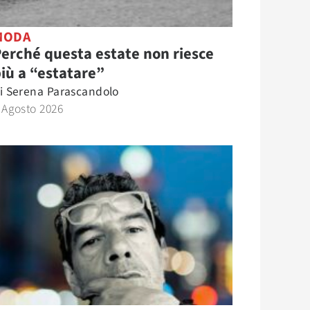
MODA
erché questa estate non riesce
iù a “estatare”
i
Serena Parascandolo
 Agosto 2026