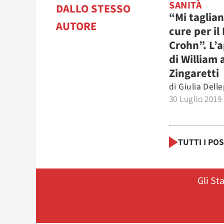
SANITÀ
DALLO STESSO
“Mi taglian
AUTORE
cure per il
Crohn”. L’a
di William 
Zingaretti
di
Giulia Dell
30 Luglio 2019
TUTTI I PO
Gli St