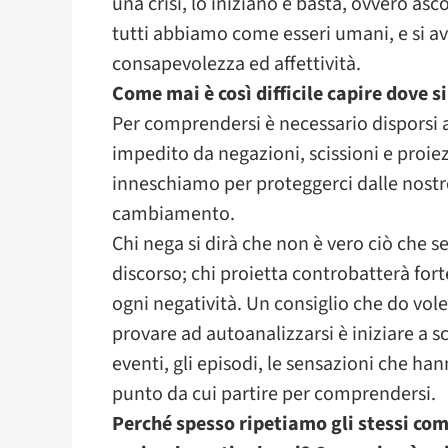
una crisi, lo iniziano e basta, ovvero asco
tutti abbiamo come esseri umani, e si av
consapevolezza ed affettività.
Come mai è così difficile capire dove s
Per comprendersi è necessario disporsi a
impedito da negazioni, scissioni e proie
inneschiamo per proteggerci dalle nostre
cambiamento.
Chi nega si dirà che non è vero ciò che 
discorso; chi proietta controbatterà fo
ogni negatività. Un consiglio che do vol
provare ad autoanalizzarsi è iniziare a sc
eventi, gli episodi, le sensazioni che ha
punto da cui partire per comprendersi.
Perché spesso ripetiamo gli stessi co