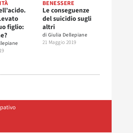
ITÀ
BENESSERE
ll’acido.
Le conseguenze
Levato
del suicidio sugli
o figlio:
altri
ne?
di
Giulia Dellepiane
21 Maggio 2019
llepiane
19
ipativo