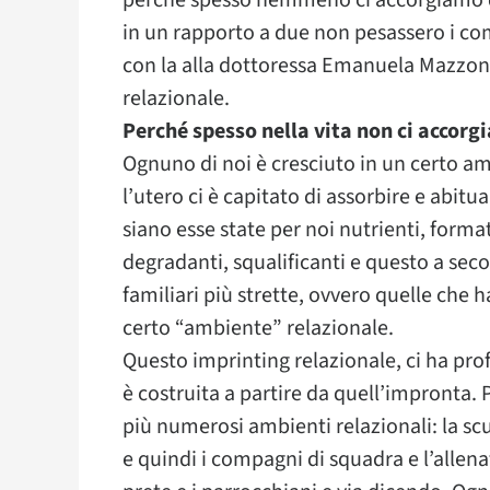
perché spesso nemmeno ci accorgiamo di 
in un rapporto a due non pesassero i c
con la alla dottoressa Emanuela Mazzoni
relazionale.
Perché spesso nella vita non ci accorg
Ognuno di noi è cresciuto in un certo a
l’utero ci è capitato di assorbire e abitua
siano esse state per noi nutrienti, form
degradanti, squalificanti e questo a seco
familiari più strette, ovvero quelle che 
certo “ambiente” relazionale.
Questo imprinting relazionale, ci ha pr
è costruita a partire da quell’impronta. 
più numerosi ambienti relazionali: la scu
e quindi i compagni di squadra e l’allenat