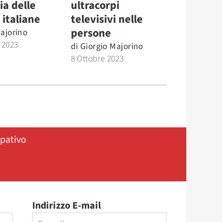
ia delle
ultracorpi
 italiane
televisivi nelle
persone
ajorino
 2023
di
Giorgio Majorino
8 Ottobre 2023
ipativo
Indirizzo E-mail