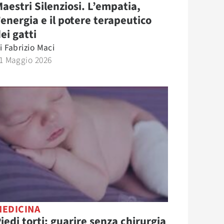
aestri Silenziosi. L’empatia,
’energia e il potere terapeutico
ei gatti
i
Fabrizio Maci
1 Maggio 2026
MEDICINA
iedi torti: guarire senza chirurgia