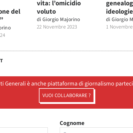
vita: l’omicidio
genealog
one del
voluto
ideologie
”
di
Giorgio Majorino
di
Giorgio M
22 Novembre 2023
1 Novembre
orino
024
ST
ati Generali è anche piattaforma di giornalismo partec
VUOI COLLABORARE ?
Cognome