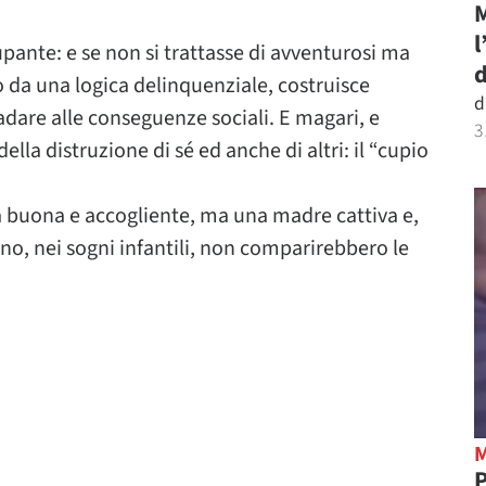
M
l
ante: e se non si trattasse di avventurosi ma
d
o da una logica delinquenziale, costruisce
d
dare alle conseguenze sociali. E magari, e
3
lla distruzione di sé ed anche di altri: il “cupio
 buona e accogliente, ma una madre cattiva e,
 no, nei sogni infantili, non comparirebbero le
P