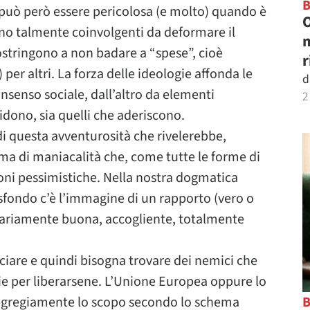
può però essere pericolosa (e molto) quando è
O
ono talmente coinvolgenti da deformare il
m
stringono a non badare a “spese”, cioè
r
 per altri. La forza delle ideologie affonda le
d
nsenso sociale, dall’altro da elementi
2
ecidono, sia quelli che aderiscono.
i questa avventurosità che rivelerebbe,
rma di maniacalità che, come tutte le forme di
oni pessimistiche. Nella nostra dogmatica
sfondo c’è l’immagine di un rapporto (vero o
ariamente buona, accogliente, totalmente
iare e quindi bisogna trovare dei nemici che
sie per liberarsene. L’Unione Europea oppure lo
o egregiamente lo scopo secondo lo schema