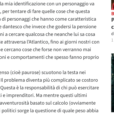
la mia identificazione con un personaggio va
a, per tentare di fare quelle cose che questa
 di personaggi che hanno come caratteristica
P
c
se dantesco che invece che godersi la pensione
d
ni a cercare qualcosa che neanche lui sa cosa
1
 attraversa l’Atlantico, fino ai giorni nostri con
che cercano cose che forse non verranno mai
zioni e comportamenti che spesso fanno proprio
nso (cioè paurose) scuotono la testa nei
. Il problema diventa più complicato se costoro
Questa è la responsabilità di chi può esercitare
ici e imprenditori. Ma mentre questi ultimi
 avventurosità basato sul calcolo (ovviamente
i politici sorge la questione di quale peso abbia