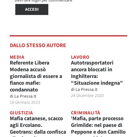
Devi fare login per commentare
ACCEDI
DALLO STESSO AUTORE
MEDIA
LAVORO
Referente Libera
Autotrasportatori
Modena accusò
ancora bloccati in
giornalista di essere a
Inghilterra:
fianco mafie:
“Situazione indegna”
condannato
di
La Pressa.it
24 Dicembre 2020
di
La Pressa.it
18 Gennaio 2023
GIUSTIZIA
CRIMINALITÀ
Mafia catanese, scacco
‘Mafia, parte processo
agli Ercolano.
Grimilde: nel paese di
Geotrans: dalla confisca
Peppone e don Camillo