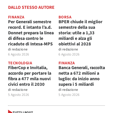
DALLO STESSO AUTORE
FINANZA
BORSA
Per Generali semestre
BPER chiude il miglior
record. E intanto l’a.d.
semestre della sua
Donnet prepara la linea
storia: utile a 1,33
di difesa contro le
miliardi e alza gli
ricadute di Intesa-MPS
obiettivi al 2028
di
redazione
di
redazione
6 Agosto 2026
6 Agosto 2026
TECNOLOGIA
FINANZA
FiberCop e Invitalia,
Banca Generali, raccolta
accordo per portare la
netta a 672 milioni a
fibra a 477 mila nuovi
luglio: da inizio anno
civici entro il 2030
supera i 5 miliardi
di
redazione
di
redazione
5 Agosto 2026
5 Agosto 2026
TUTTI I POST