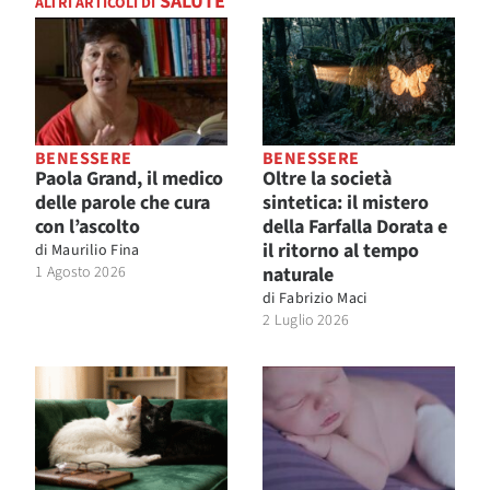
SALUTE
ALTRI ARTICOLI DI
BENESSERE
BENESSERE
Paola Grand, il medico
Oltre la società
delle parole che cura
sintetica: il mistero
con l’ascolto
della Farfalla Dorata e
il ritorno al tempo
di
Maurilio Fina
1 Agosto 2026
naturale
di
Fabrizio Maci
2 Luglio 2026