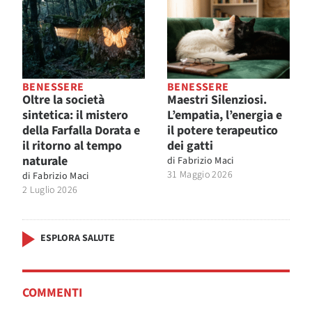
BENESSERE
BENESSERE
Oltre la società
Maestri Silenziosi.
sintetica: il mistero
L’empatia, l’energia e
della Farfalla Dorata e
il potere terapeutico
il ritorno al tempo
dei gatti
naturale
di
Fabrizio Maci
31 Maggio 2026
di
Fabrizio Maci
2 Luglio 2026
ESPLORA SALUTE
COMMENTI