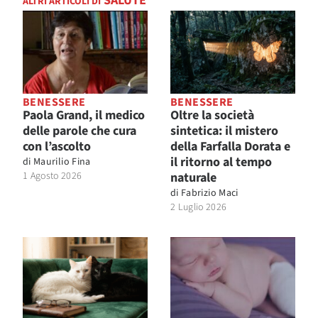
SALUTE
ALTRI ARTICOLI DI
BENESSERE
BENESSERE
Paola Grand, il medico
Oltre la società
delle parole che cura
sintetica: il mistero
con l’ascolto
della Farfalla Dorata e
il ritorno al tempo
di
Maurilio Fina
1 Agosto 2026
naturale
di
Fabrizio Maci
2 Luglio 2026