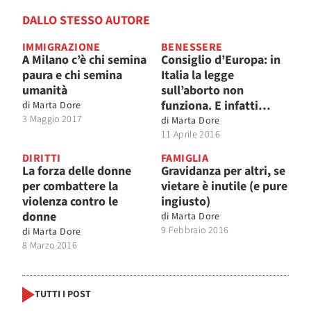
DALLO STESSO AUTORE
IMMIGRAZIONE
BENESSERE
A Milano c’è chi semina
Consiglio d’Europa: in
paura e chi semina
Italia la legge
umanità
sull’aborto non
funziona. E infatti…
di
Marta Dore
3 Maggio 2017
di
Marta Dore
11 Aprile 2016
DIRITTI
FAMIGLIA
La forza delle donne
Gravidanza per altri, se
per combattere la
vietare è inutile (e pure
violenza contro le
ingiusto)
donne
di
Marta Dore
9 Febbraio 2016
di
Marta Dore
8 Marzo 2016
TUTTI I POST