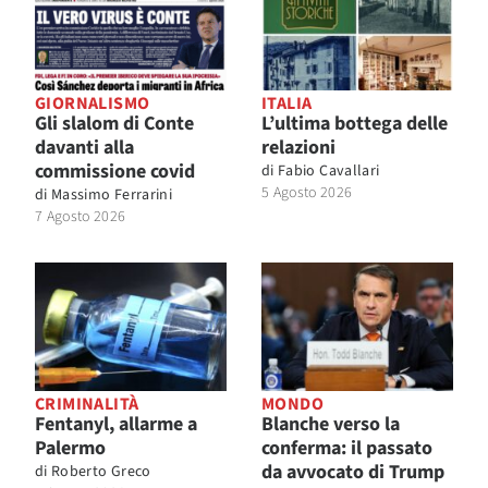
GIORNALISMO
ITALIA
Gli slalom di Conte
L’ultima bottega delle
davanti alla
relazioni
commissione covid
di
Fabio Cavallari
5 Agosto 2026
di
Massimo Ferrarini
7 Agosto 2026
CRIMINALITÀ
MONDO
Fentanyl, allarme a
Blanche verso la
Palermo
conferma: il passato
da avvocato di Trump
di
Roberto Greco