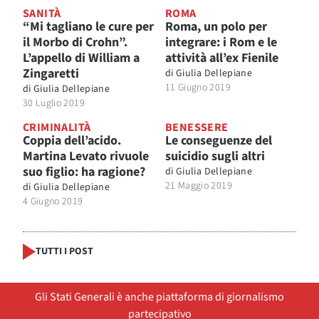
SANITÀ
ROMA
“Mi tagliano le cure per
Roma, un polo per
il Morbo di Crohn”.
integrare: i Rom e le
L’appello di William a
attività all’ex Fienile
Zingaretti
di
Giulia Dellepiane
11 Giugno 2019
di
Giulia Dellepiane
30 Luglio 2019
CRIMINALITÀ
BENESSERE
Coppia dell’acido.
Le conseguenze del
Martina Levato rivuole
suicidio sugli altri
suo figlio: ha ragione?
di
Giulia Dellepiane
21 Maggio 2019
di
Giulia Dellepiane
4 Giugno 2019
TUTTI I POST
Gli Stati Generali è anche piattaforma di giornalismo
partecipativo