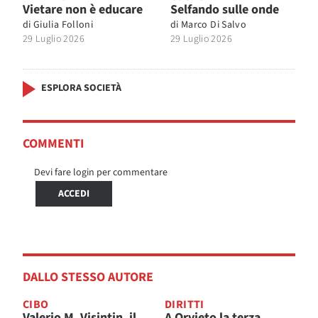
Vietare non è educare
Selfando sulle onde
di
Giulia Folloni
di
Marco Di Salvo
29 Luglio 2026
29 Luglio 2026
ESPLORA SOCIETÀ
COMMENTI
Devi fare login per commentare
ACCEDI
DALLO STESSO AUTORE
CIBO
DIRITTI
Valerio M. Visintin, il
A Orvieto la terza