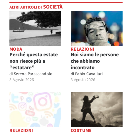
SOCIETÀ
ALTRI ARTICOLI DI
MODA
RELAZIONI
Perché questa estate
Noi siamo le persone
non riesce più a
che abbiamo
“estatare”
incontrato
di
Serena Parascandolo
di
Fabio Cavallari
3 Agosto 2026
3 Agosto 2026
RELAZIONI
COSTUME