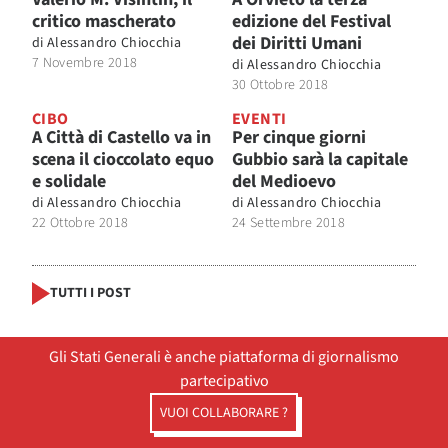
critico mascherato
edizione del Festival
dei Diritti Umani
di
Alessandro Chiocchia
7 Novembre 2018
di
Alessandro Chiocchia
30 Ottobre 2018
CIBO
EVENTI
A Città di Castello va in
Per cinque giorni
scena il cioccolato equo
Gubbio sarà la capitale
e solidale
del Medioevo
di
Alessandro Chiocchia
di
Alessandro Chiocchia
22 Ottobre 2018
24 Settembre 2018
TUTTI I POST
Gli Stati Generali è anche piattaforma di giornalismo
partecipativo
VUOI COLLABORARE ?