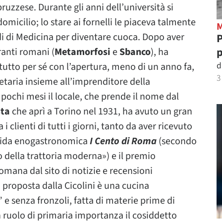
ruzzese. Durante gli anni dell’università si
micilio; lo stare ai fornelli le piaceva talmente
di di Medicina per diventare cuoca. Dopo aver
P
p
ranti romani (
Metamorfosi
e
Sbanco
), ha
d
tutto per sé con l’apertura, meno di un anno fa,
3
etaria insieme all’imprenditore della
i pochi mesi il locale, che prende il nome dal
sta
che aprì a Torino nel 1931, ha avuto un gran
a i clienti di tutti i giorni, tanto da aver ricevuto
 guida enogastronomica
I Cento di Roma
(secondo
 della trattoria moderna») e il premio
omana dal sito di notizie e recensioni
a proposta dalla Cicolini è una cucina
 e senza fronzoli, fatta di materie prime di
n ruolo di primaria importanza il cosiddetto