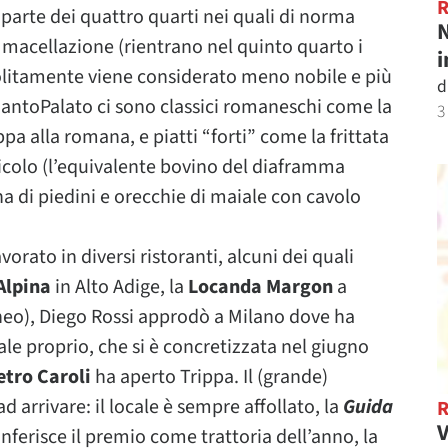
a parte dei quattro quarti nei quali di norma
N
 macellazione (rientrano nel quinto quarto i
i
 solitamente viene considerato meno nobile e più
d
 SantoPalato ci sono classici romaneschi come la
3
ippa alla romana, e piatti “forti” come la frittata
annicolo (l’equivalente bovino del diaframma
a di piedini e orecchie di maiale con cavolo
orato in diversi ristoranti, alcuni dei quali
Alpina
in Alto Adige, la
Locanda Margon
a
eo), Diego Rossi approdò a Milano dove ha
ale proprio, che si è concretizzata nel giugno
etro Caroli
ha aperto Trippa. Il (grande)
d arrivare: il locale è sempre affollato, la
Guida
V
onferisce il premio come trattoria dell’anno, la