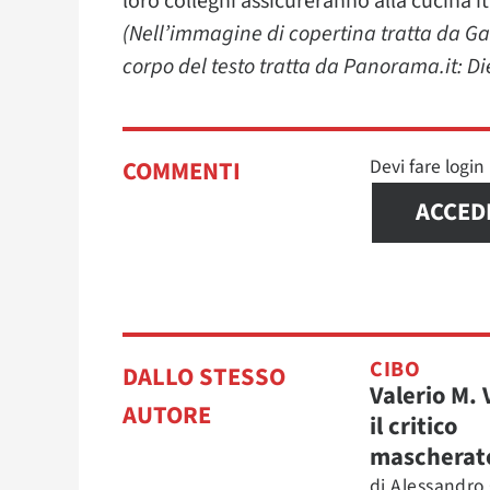
loro colleghi assicureranno alla cucina i
(Nell’immagine di copertina tratta da Ga
corpo del testo tratta da Panorama.it: Di
Devi fare logi
COMMENTI
ACCED
CIBO
DALLO STESSO
Valerio M. 
AUTORE
il critico
mascherat
di
Alessandro