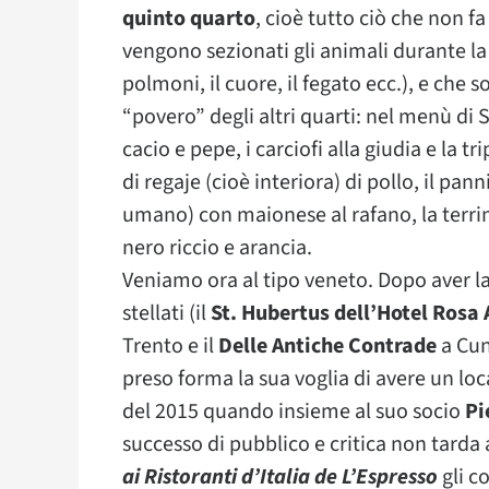
quinto quarto
, cioè tutto ciò che non f
vengono sezionati gli animali durante la
polmoni, il cuore, il fegato ecc.), e che
“povero” degli altri quarti: nel menù di
cacio e pepe, i carciofi alla giudia e la tr
di regaje (cioè interiora) di pollo, il p
umano) con maionese al rafano, la terrin
nero riccio e arancia.
Veniamo ora al tipo veneto. Dopo aver lav
stellati (il
St. Hubertus dell’Hotel Rosa 
Trento e il
Delle Antiche Contrade
a Cun
preso forma la sua voglia di avere un loc
del 2015 quando insieme al suo socio
Pi
successo di pubblico e critica non tarda a
ai Ristoranti d’Italia de L’Espresso
gli c