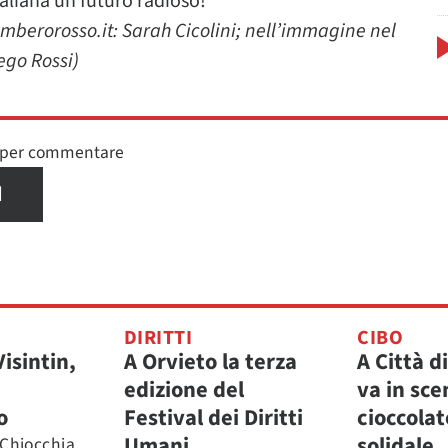
taliana un futuro radioso!
mberorosso.it: Sarah Cicolini; nell’immagine nel
ego Rossi)
n per commentare
I
DIRITTI
CIBO
Visintin,
A Orvieto la terza
A Città d
edizione del
va in scen
o
Festival dei Diritti
cioccola
Umani
solidale
 Chiocchia