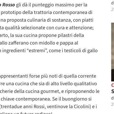
d
o Rosso
gli dà il punteggio massimo per la
2
«Il prototipo della trattoria contemporanea di
una proposta culinaria di sostanza, con piatti
ta qualità selezionate con cura e attenzione;
rto, la sua cucina propone pilastri della
 allo zafferano con midollo e pappa al
ngredienti “estremi”, come i testicoli di gallo
appresentanti forse più noti di quella corrente
e una cucina che sia di alto livello qualitativo
S
sticherie della cucina gourmet, e riproponendo le
d
 in chiave contemporanea. Se il buongiorno si
2
trentadue anni Rossi, ventinove la Cicolini) e i