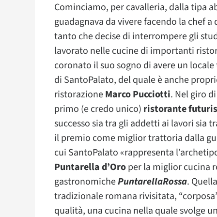
Cominciamo, per cavalleria, dalla tipa ab
guadagnava da vivere facendo la chef a do
tanto che decise di interrompere gli stu
lavorato nelle cucine di importanti risto
coronato il suo sogno di avere un locale 
di SantoPalato, del quale è anche propri
ristorazione
Marco Pucciotti
. Nel giro d
primo (e credo unico)
ristorante futuri
successo sia tra gli addetti ai lavori sia tr
il premio come miglior trattoria dalla
cui SantoPalato «rappresenta l’archetipo
Puntarella d’Oro
per la miglior cucina r
gastronomiche
PuntarellaRossa
. Quell
tradizionale romana rivisitata, “corposa”
qualità, una cucina nella quale svolge u