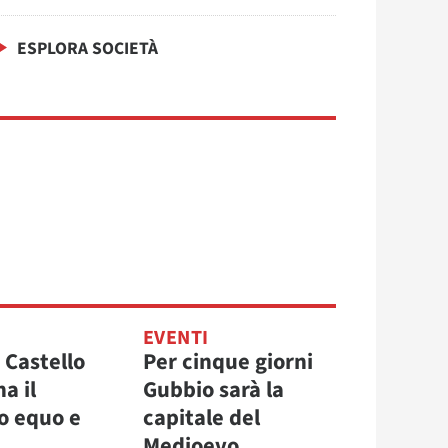
ESPLORA SOCIETÀ
EVENTI
i Castello
Per cinque giorni
a il
Gubbio sarà la
to equo e
capitale del
Medioevo