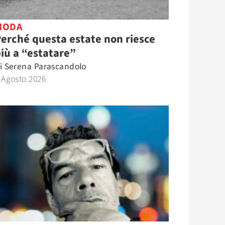
MODA
erché questa estate non riesce
iù a “estatare”
i
Serena Parascandolo
 Agosto 2026