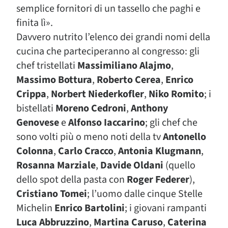
semplice fornitori di un tassello che paghi e
finita lì».
Davvero nutrito l’elenco dei grandi nomi della
cucina che parteciperanno al congresso: gli
chef tristellati
Massimiliano Alajmo
,
Massimo Bottura
,
Roberto Cerea
,
Enrico
Crippa
,
Norbert Niederkofler
,
Niko Romito
; i
bistellati
Moreno Cedroni
,
Anthony
Genovese
e
Alfonso Iaccarino
; gli chef che
sono volti più o meno noti della tv
Antonello
Colonna
,
Carlo Cracco
,
Antonia Klugmann
,
Rosanna Marziale
,
Davide Oldani
(quello
dello spot della pasta con
Roger Federer
),
Cristiano Tomei
; l’uomo dalle cinque Stelle
Michelin
Enrico Bartolini
; i giovani rampanti
Luca Abbruzzino
,
Martina Caruso
,
Caterina