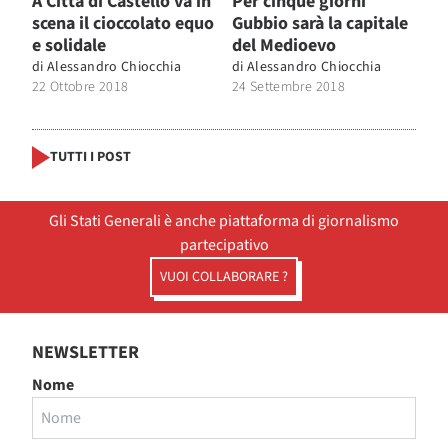
A Città di Castello va in
Per cinque giorni
scena il cioccolato equo
Gubbio sarà la capitale
e solidale
del Medioevo
di
Alessandro Chiocchia
di
Alessandro Chiocchia
22 Ottobre 2018
24 Settembre 2018
TUTTI I POST
Gli Stati Generali è anche piattaforma di giornalismo
partecipativo
VUOI COLLABORARE ?
NEWSLETTER
Nome