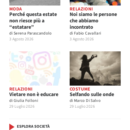
MODA
RELAZIONI
Perché questa estate
Noi siamo le persone
non riesce più a
che abbiamo
“estatare”
incontrato
di
Serena Parascandolo
di
Fabio Cavallari
3 Agosto 2026
3 Agosto 2026
RELAZIONI
COSTUME
Vietare non è educare
Selfando sulle onde
di
Giulia Folloni
di
Marco Di Salvo
29 Luglio 2026
29 Luglio 2026
ESPLORA SOCIETÀ