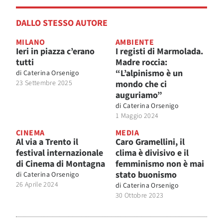
DALLO STESSO AUTORE
MILANO
AMBIENTE
Ieri in piazza c’erano
I registi di Marmolada.
tutti
Madre roccia:
“L’alpinismo è un
di
Caterina Orsenigo
23 Settembre 2025
mondo che ci
auguriamo”
di
Caterina Orsenigo
1 Maggio 2024
CINEMA
MEDIA
Al via a Trento il
Caro Gramellini, il
festival internazionale
clima è divisivo e il
di Cinema di Montagna
femminismo non è mai
stato buonismo
di
Caterina Orsenigo
26 Aprile 2024
di
Caterina Orsenigo
30 Ottobre 2023