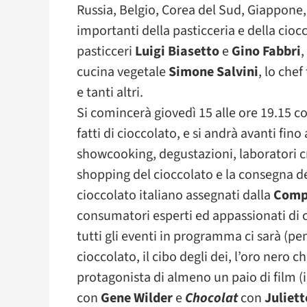
Russia, Belgio, Corea del Sud, Giappone,
importanti della pasticceria e della cioc
pasticceri
Luigi Biasetto
e
Gino Fabbri
,
cucina vegetale
Simone Salvini
, lo chef
e tanti altri.
Si comincerà giovedì 15 alle ore 19.15 c
fatti di cioccolato, e si andrà avanti fi
showcooking, degustazioni, laboratori cr
shopping del cioccolato e la consegna d
cioccolato italiano assegnati dalla
Compa
consumatori esperti ed appassionati di c
tutti gli eventi in programma ci sarà (pe
cioccolato, il cibo degli dei, l’oro nero che
protagonista di almeno un paio di film (
con
Gene Wilder
e
Chocolat
con
Juliet