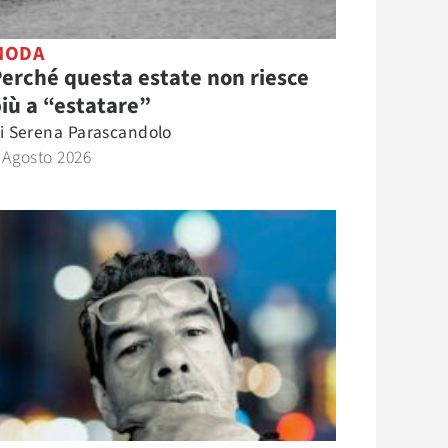
MODA
erché questa estate non riesce
iù a “estatare”
i
Serena Parascandolo
 Agosto 2026