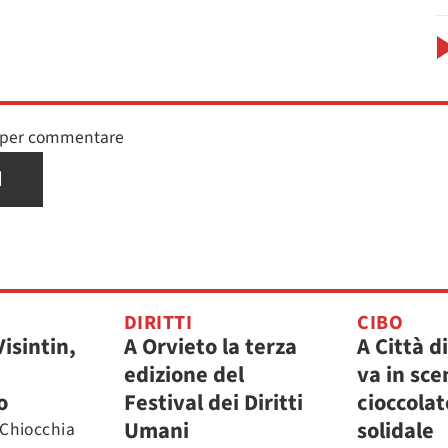
n per commentare
I
DIRITTI
CIBO
Visintin,
A Orvieto la terza
A Città d
edizione del
va in scen
o
Festival dei Diritti
cioccola
Umani
solidale
 Chiocchia