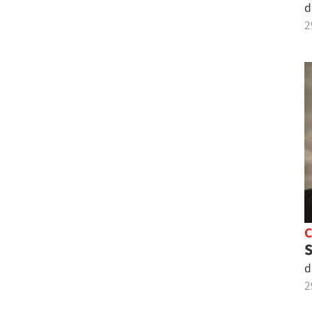
d
2
S
d
2