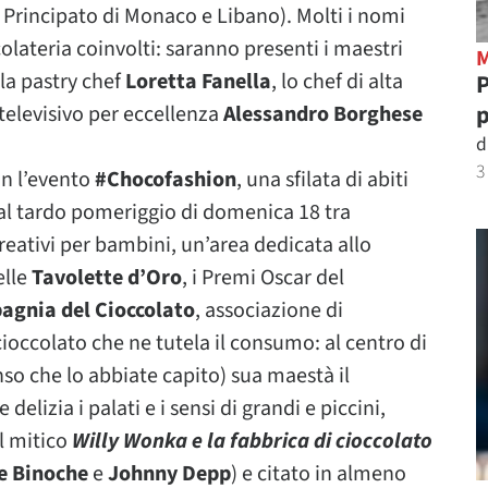
 Principato di Monaco e Libano). Molti i nomi
colateria coinvolti: saranno presenti i maestri
 la pastry chef
Loretta Fanella
, lo chef di alta
P
p
 televisivo per eccellenza
Alessandro Borghese
d
3
on l’evento
#Chocofashion
, una sfilata di abiti
no al tardo pomeriggio di domenica 18 tra
eativi per bambini, un’area dedicata allo
elle
Tavolette d’Oro
, i Premi Oscar del
gnia del Cioccolato
, associazione di
ioccolato che ne tutela il consumo: al centro di
nso che lo abbiate capito) sua maestà il
 delizia i palati e i sensi di grandi e piccini,
il mitico
Willy Wonka e la fabbrica di cioccolato
te Binoche
e
Johnny Depp
) e citato in almeno