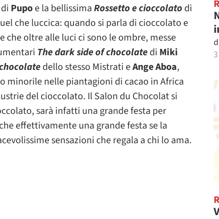
di
Pupo
e la bellissima
Rossetto e cioccolato
di
N
uel che luccica: quando si parla di cioccolato e
i
 che oltre alle luci ci sono le ombre, messe
d
cumentari
The dark side of chocolate
di
Miki
3
chocolate
dello stesso Mistrati e
Ange Aboa
,
 minorile nelle piantagioni di cacao in Africa
strie del cioccolato. Il Salon du Chocolat si
occolato, sarà infatti una grande festa per
 che effettivamente una grande festa se la
acevolissime sensazioni che regala a chi lo ama.
V