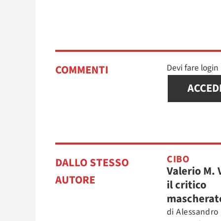
Devi fare logi
COMMENTI
ACCED
CIBO
DALLO STESSO
Valerio M. 
AUTORE
il critico
mascherat
di
Alessandro