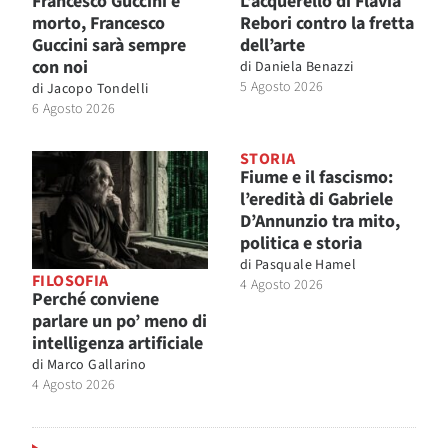
Francesco Guccini è
L’acquerello di Flavia
morto, Francesco
Rebori contro la fretta
Guccini sarà sempre
dell’arte
con noi
di
Daniela Benazzi
5 Agosto 2026
di
Jacopo Tondelli
6 Agosto 2026
STORIA
Fiume e il fascismo:
l’eredità di Gabriele
D’Annunzio tra mito,
politica e storia
di
Pasquale Hamel
FILOSOFIA
4 Agosto 2026
Perché conviene
parlare un po’ meno di
intelligenza artificiale
di
Marco Gallarino
4 Agosto 2026