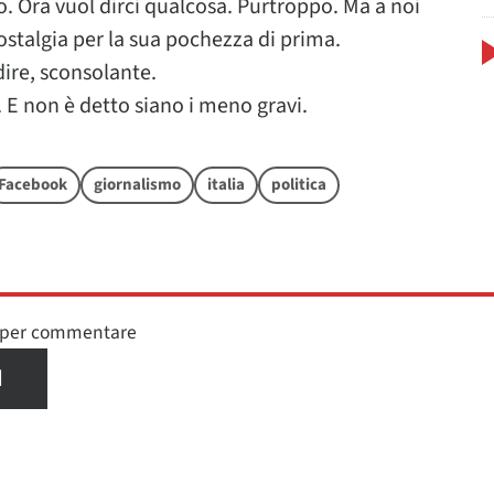
. Ora vuol dirci qualcosa. Purtroppo. Ma a noi
ostalgia per la sua pochezza di prima.
dire, sconsolante.
. E non è detto siano i meno gravi.
Facebook
giornalismo
italia
politica
n per commentare
I