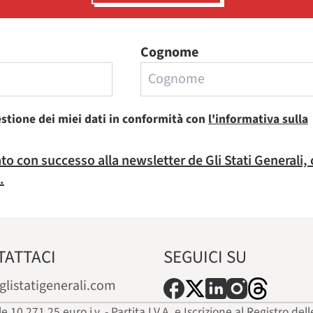
Cognome
estione dei miei dati in conformità con
l'informativa sulla
rato con successo alla newsletter de Gli Stati Generali,
.
TATTACI
SEGUICI SU
glistatigenerali.com
ale 10.271,25 euro i.v. - Partita I.V.A. e Iscrizione al Registro