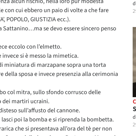
enza alcun rischio, nella loro pur modesta
d
e con cui ebbero un paio di volte a che fare
2
A’, POPOLO, GIUSTIZIA ecc.).
na Sattanino…ma se devo essere sincero penso
ce eccolo con l’elmetto.
 e invece si è messo la mimetica.
di miniatura di marzapane sopra una torta
re della sposa e invece presenzia alla cerimonia
 col mitra, sullo sfondo corrusco delle
 dei martiri ucraini.
S
disteso sull’affusto del cannone.
d
lasci poi la bomba e si riprenda la bombetta.
2
rarica che si presentava all’ora del tè per non