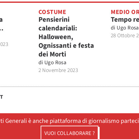
COSTUME
MEDIO OR
a
Pensierini
Tempo re
…
calendariali:
di
Ugo Rosa
28 Ottobre 
Halloween,
2023
Ognissanti e festa
dei Morti
di
Ugo Rosa
2 Novembre 2023
ST
ati Generali è anche piattaforma di giornalismo partec
VUOI COLLABORARE ?