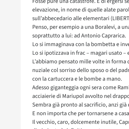
Fosse pure una catastrofe. E di ergersi s
elevazione, in nome di quelle alate parol
sull’abbecedario alle elementari (LIBERT
Penso, per esempio a una Boralevi, a u
soprattutto a lui: ad Antonio Caprarica.
Lo si immaginava con la bombetta e inve
Lo si ipotizzava in frac – magari usato –
L’abbiamo pensato mille volte in forma 
nuziale col sorriso dello sposo o del pad
con la cartuccera e le bombe a mano.
Adesso giganteggia ogni sera come Rambo
acciaierie di Mariupol avvolto nel drappo
Sembra già pronto al sacrificio, anzi già 
E non importa che per tornarsene a casa 
Il vecchio, caro, dolcemente inutile, Cap