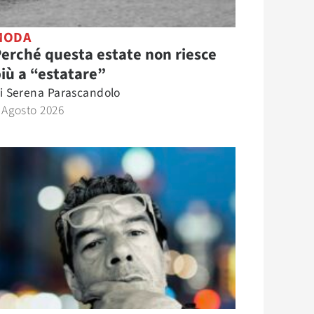
MODA
erché questa estate non riesce
iù a “estatare”
i
Serena Parascandolo
 Agosto 2026