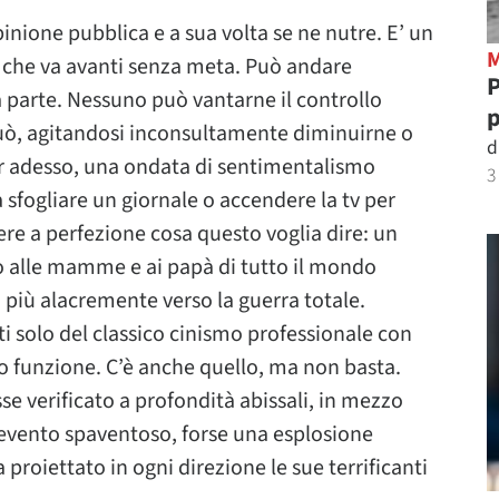
opinione pubblica e a sua volta se ne nutre. E’ un
ta che va avanti senza meta. Può andare
P
parte. Nessuno può vantarne il controllo
p
ò, agitandosi inconsultamente diminuirne o
d
per adesso, una ondata di sentimentalismo
3
sfogliare un giornale o accendere la tv per
re a perfezione cosa questo voglia dire: un
elo alle mamme e ai papà di tutto il mondo
 più alacremente verso la guerra totale.
ti solo del classico cinismo professionale con
ro funzione. C’è anche quello, ma non basta.
se verificato a profondità abissali, in mezzo
o evento spaventoso, forse una esplosione
roiettato in ogni direzione le sue terrificanti