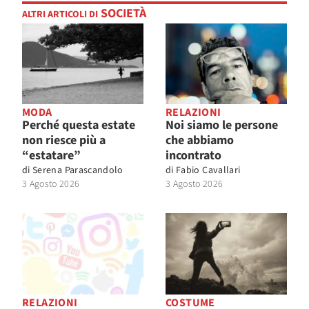
SOCIETÀ
ALTRI ARTICOLI DI
MODA
RELAZIONI
Perché questa estate
Noi siamo le persone
non riesce più a
che abbiamo
“estatare”
incontrato
di
Serena Parascandolo
di
Fabio Cavallari
3 Agosto 2026
3 Agosto 2026
RELAZIONI
COSTUME