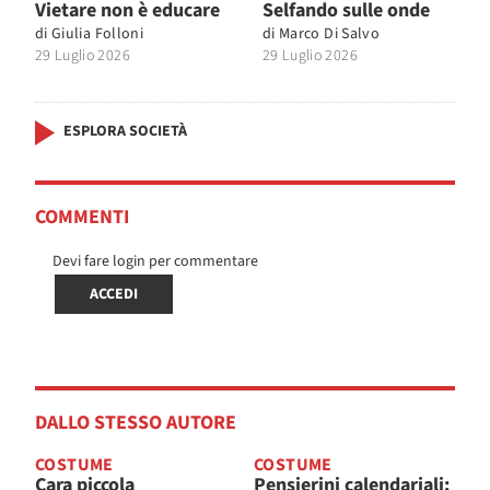
Vietare non è educare
Selfando sulle onde
di
Giulia Folloni
di
Marco Di Salvo
29 Luglio 2026
29 Luglio 2026
ESPLORA SOCIETÀ
COMMENTI
Devi fare login per commentare
ACCEDI
DALLO STESSO AUTORE
COSTUME
COSTUME
Cara piccola
Pensierini calendariali: