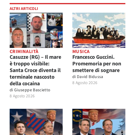
ALTRI ARTICOLI
CRIMINALITÀ
MUSICA
Casuzze (RG) – Il mare
Francesco Guccini.
è troppo visibile:
Promemoria per non
Santa Croce diventa il
smettere di sognare
terminale nascosto
di
David Bidussa
della cocaina
8 Agosto 2026
di
Giuseppe Bascietto
8 Agosto 2026