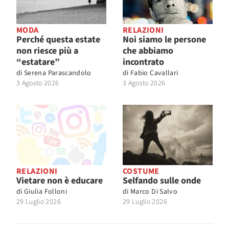
MODA
RELAZIONI
Perché questa estate
Noi siamo le persone
non riesce più a
che abbiamo
“estatare”
incontrato
di
Serena Parascandolo
di
Fabio Cavallari
3 Agosto 2026
3 Agosto 2026
RELAZIONI
COSTUME
Vietare non è educare
Selfando sulle onde
di
Giulia Folloni
di
Marco Di Salvo
29 Luglio 2026
29 Luglio 2026