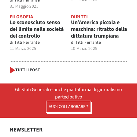
di
Titti Ferrante
31 Maggio 2025
FILOSOFIA
DIRITTI
Lo sconosciuto senso
Un’America piccola e
del limite nella società
meschina: ritratto della
del controllo
dittatura trumpiana
di
Titti Ferrante
di
Titti Ferrante
11 Marzo 2025
10 Marzo 2025
TUTTI I POST
Gli Stati Generali è anche piattaforma di giornalismo
partecipativo
VUOI COLLABORARE ?
NEWSLETTER