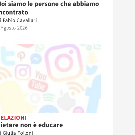
oi siamo le persone che abbiamo
ncontrato
i
Fabio Cavallari
 Agosto 2026
RELAZIONI
ietare non è educare
i
Giulia Folloni