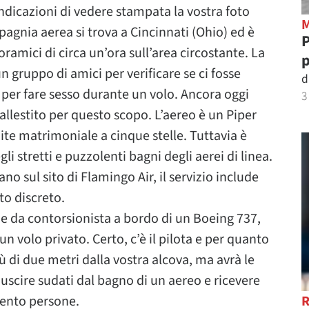
indicazioni di vedere stampata la vostra foto
pagnia aerea si trova a Cincinnati (Ohio) ed è
P
ramici di circa un’ora sull’area circostante. La
p
 gruppo di amici per verificare se ci fosse
d
per fare sesso durante un volo. Ancora oggi
3
 allestito per questo scopo. L’aereo è un Piper
te matrimoniale a cinque stelle. Tuttavia è
 stretti e puzzolenti bagni degli aerei di linea.
o sul sito di Flamingo Air, il servizio include
to discreto.
e da contorsionista a bordo di un Boeing 737,
un volo privato. Certo, c’è il pilota e per quanto
iù di due metri dalla vostra alcova, ma avrà le
scire sudati dal bagno di un aereo e ricevere
cento persone.