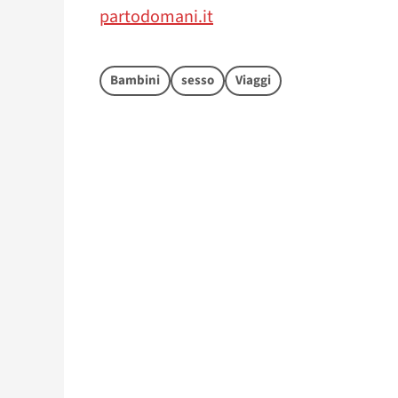
partodomani.it
Bambini
sesso
Viaggi