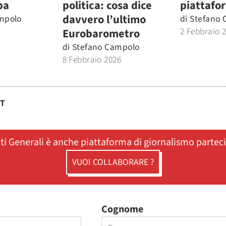
pa
politica: cosa dice
piattafo
davvero l’ultimo
mpolo
di
Stefano 
2 Febbraio 
Eurobarometro
di
Stefano Campolo
8 Febbraio 2026
ST
ati Generali è anche piattaforma di giornalismo partec
VUOI COLLABORARE ?
Cognome