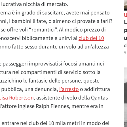
lucrativa nicchia di mercato.
l tema è in grado di suscitare, avete mai pensato
ni, i bambini li fate, o almeno ci provate a farli?
L
p
e offre voli “romantici”. Al modico prezzo di
u
onoscervi biblicamente e unirvi al
club dei 10
d
hanno fatto sesso durante un volo ad un’altezza
9
s e passeggeri improvvisatisi focosi amanti nei
ittura nei compartimenti di servizio sotto la
tuzzichino le fantasie delle persone, queste
e pubblica, una denuncia,
l’arresto
o addirittura
Lisa Robertson
, assistente di volo della Qantas
’attore inglese Ralph Fiennes, mentre era in
di entrare nel club dei 10 mila metri in modo del