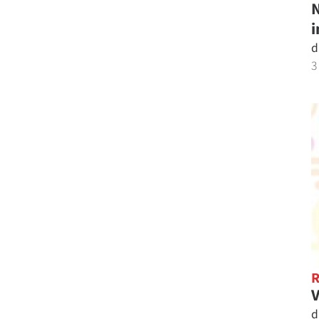
N
i
d
3
V
d