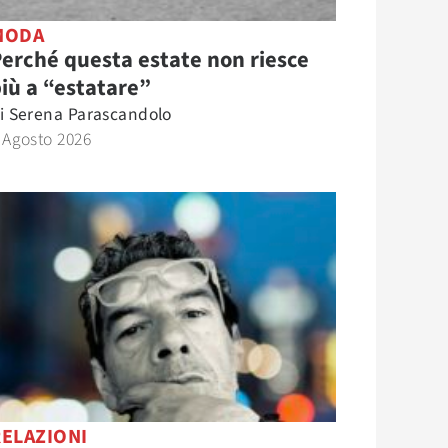
MODA
erché questa estate non riesce
iù a “estatare”
i
Serena Parascandolo
 Agosto 2026
RELAZIONI