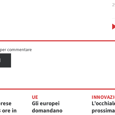
2
n per commentare
I
UE
INNOVAZ
prese
Gli europei
L’occhial
8 ore in
domandano
prossima