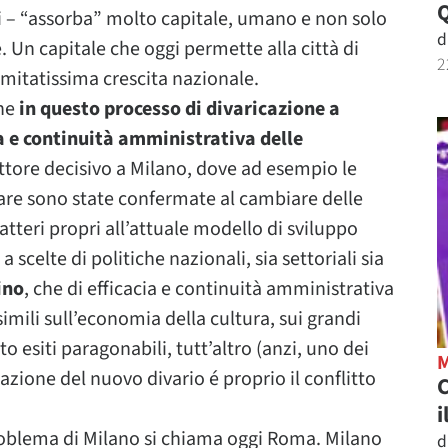
i – “assorba” molto capitale, umano e non solo
d
 Un capitale che oggi permette alla città di
2
mitatissima crescita nazionale.
che
in questo processo di divaricazione a
a e continuità amministrativa delle
ttore decisivo a Milano, dove ad esempio le
iare sono state confermate al cambiare delle
tteri propri all’attuale modello di sviluppo
a scelte di politiche nazionali, sia settoriali sia
ino
, che di efficacia e continuità amministrativa
ili sull’economia della cultura, sui grandi
 esiti paragonabili, tutt’altro (anzi, uno dei
azione del nuovo divario é proprio il conflitto
C
i
problema di Milano si chiama oggi Roma. Milano
d