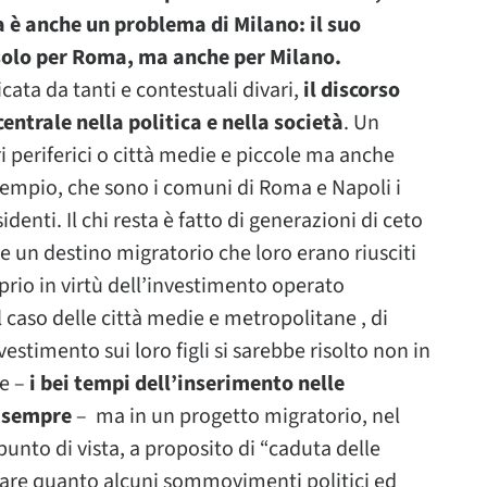
a è anche un problema di Milano: il suo
n solo per Roma, ma anche per Milano.
cata da tanti e contestuali divari,
il discorso
centrale nella politica e nella società
. Un
i periferici o città medie e piccole ma anche
sempio, che sono i comuni di Roma e Napoli i
identi. Il chi resta è fatto di generazioni di ceto
e un destino migratorio che loro erano riusciti
rio in virtù dell’investimento operato
caso delle città medie e metropolitane , di
stimento sui loro figli si sarebbe risolto non in
le –
i bei tempi dell’inserimento nelle
r sempre
– ma in un progetto migratorio, nel
unto di vista, a proposito di “caduta delle
gare quanto alcuni sommovimenti politici ed