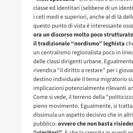
classe ed identitari (sebbene di un ident
i ceti medi e superiori, anche al di là de
questo punto di vista è interessante os
ora un discorso molto poco strutturato 
il tradizionale “nordismo” leghista
che
un centralismo regionalista poco in lin
delle classi dirigenti urbane. Egualment
rivendica “il diritto a restare” per i giova
destino individuale il tema migratorio si
implicazioni potenzialmente rilevanti a
Come si vede, il terreno della “politicizza
pieno movimento. Egualmente, si tratta 
dissimula un aspetto decisivo che in altr
pubblico:
ovvero che non basta risieder
“vincitori”
. E che la crescita in questi 