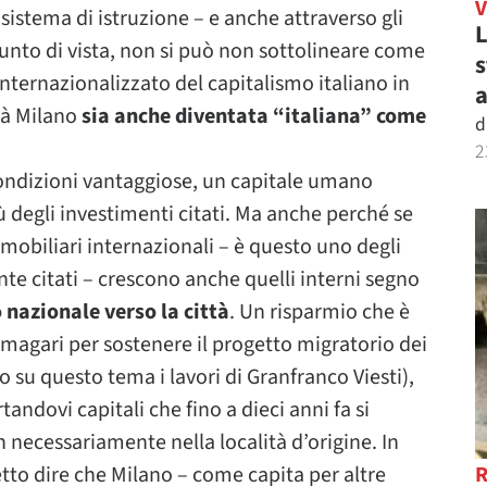
l sistema di istruzione – e anche attraverso gli
L
unto di vista, non si può non sottolineare come
s
internazionalizzato del capitalismo italiano in
a
ità Milano
sia anche diventata “italiana” come
d
2
condizioni vantaggiose, un capitale umano
ù degli investimenti citati. Ma anche perché se
obiliari internazionali – è questo uno degli
nte citati – crescono anche quelli interni segno
 nazionale verso la città
. Un risparmio che è
, magari per sostenere il progetto migratorio dei
no su questo tema i lavori di Granfranco Viesti),
andovi capitali che fino a dieci anni fa si
 necessariamente nella località d’origine. In
tto dire che Milano – come capita per altre