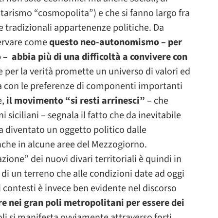
itarismo “cosmopolita”) e che si fanno largo fra
lle tradizionali appartenenze politiche. Da
servare come
questo neo-autonomismo – per
– abbia più di una difficoltà a convivere con
 per la verità promette un universo di valori ed
ea con le preferenze di componenti importanti
e,
il movimento “si resti arrinesci”
– che
ni siciliani – segnala il fatto che da inevitabile
a diventato un oggetto politico dalle
nche in alcune aree del Mezzogiorno.
zione” dei nuovi divari territoriali è quindi in
di un terreno che alle condizioni date ad oggi
i contesti è invece ben evidente nel discorso
e nei gran poli metropolitani per essere dei
poli si manifesta ovviamente attraverso forti