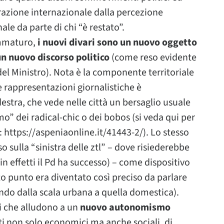
razione internazionale dalla percezione
le da parte di chi “è restato”.
immaturo,
i nuovi divari sono un nuovo oggetto
n nuovo discorso politico
(come reso evidente
del Ministro). Nota è la componente territoriale
le rappresentazioni giornalistiche è
stra, che vede nelle città un bersaglio usuale
o” dei radical-chic o dei bobos (si veda qui per
: https://aspeniaonline.it/41443-2/). Lo stesso
o sulla “sinistra delle ztl” – dove risiederebbe
in effetti il Pd ha successo) – come dispositivo
to punto era diventato così preciso da parlare
sando dalla scala urbana a quella domestica).
 che alludono a un
nuovo autonomismo
i non solo economici ma anche sociali, di