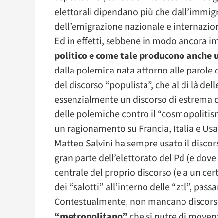
elettorali dipendano più che dall’immig
dell’emigrazione nazionale e internaziona
Ed in effetti, sebbene in modo ancora 
politico e come tale producono anche u
dalla polemica nata attorno alle parole 
del discorso “populista”, che al di là del
essenzialmente un discorso di estrema de
delle polemiche contro il “cosmopolitism
un ragionamento su Francia, Italia e Usa
Matteo Salvini ha sempre usato il discors
gran parte dell’elettorato del Pd (e dove 
centrale del proprio discorso (e a un cer
dei “salotti” all’interno delle “ztl”, pas
Contestualmente, non mancano discorsi
“metropolitano”
che si nutre di movent