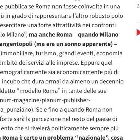
2
ne pubblica se Roma non fosse coinvolta in una
iù in grado di rappresentare l’altro robusto polo
esercitare una forte attrattività nei confronti
lo Milano”,
ma anche Roma – quando Milano
Tangentopoli (ma era un sonno apparente) –
a immobiliare, turismo, grandi eventi, economia
ambito dei servizi alle imprese. Eppure quel
demograficamente sia economicamente più di
un incubo che dura ormai da almeno un decennio
osiddetto “modello Roma” in tante delle sue
anum-magazine/planum-publisher-
la_punziano). Se e fino a quando Roma non
orte sarà la percezione nel resto del paese di
ento che si rivelerà politicamente sempre più
a
Roma è certo un problema “nazionale”, cosa