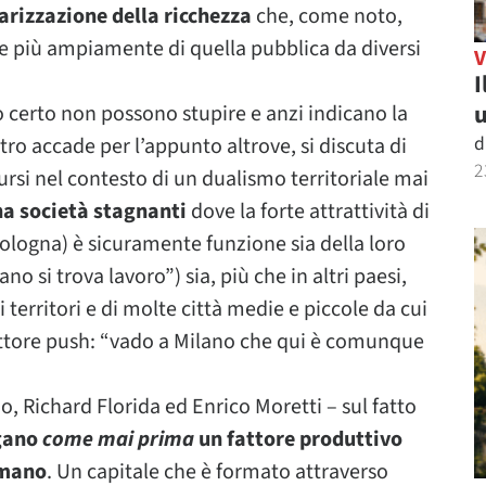
arizzazione della ricchezza
che, come noto,
 e più ampiamente di quella pubblica da diversi
I
u
 certo non possono stupire e anzi indicano la
d
tro accade per l’appunto altrove, si discuta di
2
dursi nel contesto di un dualismo territoriale mai
a società stagnanti
dove la forte attrattività di
ologna) è sicuramente funzione sia della loro
lano si trova lavoro”) sia, più che in altri paesi,
i territori e di molte città medie e piccole da cui
fattore push: “vado a Milano che qui è comunque
, Richard Florida ed Enrico Moretti – sul fatto
ggano
come mai prima
un fattore produttivo
 umano
. Un capitale che è formato attraverso