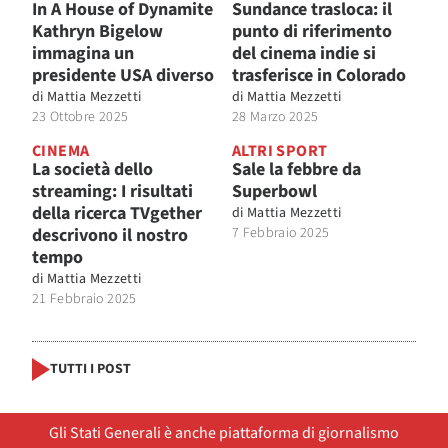
In A House of Dynamite
Sundance trasloca: il
Kathryn Bigelow
punto di riferimento
immagina un
del cinema indie si
presidente USA diverso
trasferisce in Colorado
di
Mattia Mezzetti
di
Mattia Mezzetti
23 Ottobre 2025
28 Marzo 2025
CINEMA
ALTRI SPORT
La società dello
Sale la febbre da
streaming: I risultati
Superbowl
della ricerca TVgether
di
Mattia Mezzetti
descrivono il nostro
7 Febbraio 2025
tempo
di
Mattia Mezzetti
21 Febbraio 2025
TUTTI I POST
Gli Stati Generali è anche piattaforma di giornalismo