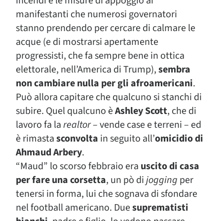
incendi e le misure di appoggio ai
manifestanti che numerosi governatori
stanno prendendo per cercare di calmare le
acque (e di mostrarsi apertamente
progressisti, che fa sempre bene in ottica
elettorale, nell’America di Trump),
sembra
non cambiare nulla per gli afroamericani
.
Può allora capitare che qualcuno si stanchi di
subire. Quel qualcuno è
Ashley Scott
, che di
lavoro fa la
realtor
– vende case e terreni – ed
è rimasta
sconvolta
in seguito all’
omicidio di
Ahmaud Arbery
.
“Maud” lo scorso febbraio era
uscito di casa
per fare una corsetta
, un pò di
jogging
per
tenersi in forma, lui che sognava di sfondare
nel football americano. Due
suprematisti