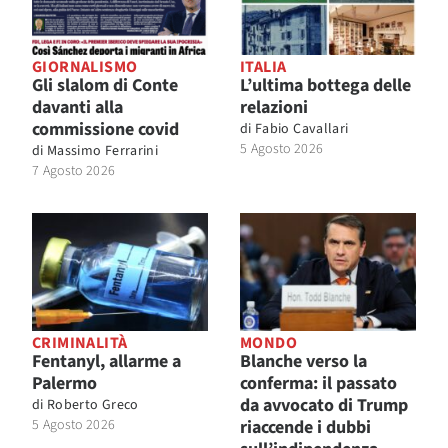
GIORNALISMO
ITALIA
Gli slalom di Conte
L’ultima bottega delle
davanti alla
relazioni
commissione covid
di
Fabio Cavallari
5 Agosto 2026
di
Massimo Ferrarini
7 Agosto 2026
CRIMINALITÀ
MONDO
Fentanyl, allarme a
Blanche verso la
Palermo
conferma: il passato
da avvocato di Trump
di
Roberto Greco
5 Agosto 2026
riaccende i dubbi