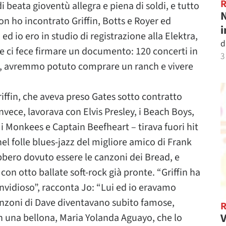
i beata gioventù allegra e piena di soldi, e tutto
N
n ho incontrato Griffin, Botts e Royer ed
i
d io ero in studio di registrazione alla Elektra,
d
e ci fece firmare un documento: 120 concerti in
3
ora, avremmo potuto comprare un ranch e vivere
iffin, che aveva preso Gates sotto contratto
vece, lavorava con Elvis Presley, i Beach Boys,
 Monkees e Captain Beefheart – tirava fuori hit
nel folle blues-jazz del migliore amico di Frank
bbero dovuto essere le canzoni dei Bread, e
 con otto ballate soft-rock già pronte. “Griffin ha
nvidioso”, racconta Jo: “Lui ed io eravamo
canzoni di Dave diventavano subito famose,
V
una bellona, Maria Yolanda Aguayo, che lo