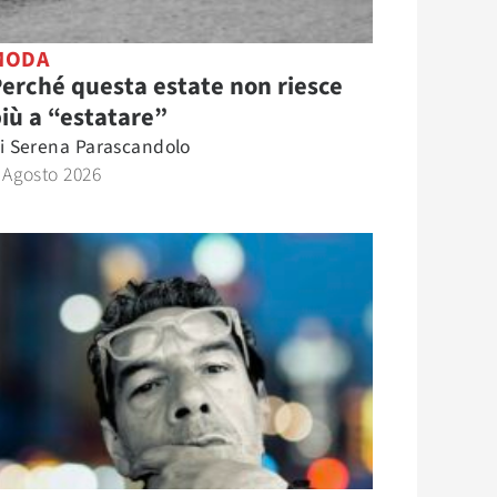
MODA
erché questa estate non riesce
iù a “estatare”
i
Serena Parascandolo
 Agosto 2026