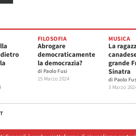
FILOSOFIA
MUSICA
lla
Abrogare
La ragaz
 dietro
democraticamente
canadese 
la
la democrazia?
grande F
Sinatra
di
Paolo Fusi
15 Marzo 2024
di
Paolo Fus
4
3 Marzo 202
ST