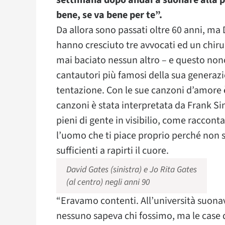
settimana dopo andai a suonare alla por
bene, se va bene per te”.
Da allora sono passati oltre 60 anni, ma
hanno cresciuto tre avvocati ed un chir
mai baciato nessun altro – e questo nono
cantautori più famosi della sua generazi
tentazione. Con le sue canzoni d’amore 
canzoni è stata interpretata da Frank Sin
pieni di gente in visibilio, come raccont
l’uomo che ti piace proprio perché non s
sufficienti a rapirti il cuore.
David Gates (sinistra) e Jo Rita Gates
(al centro) negli anni 90
“Eravamo contenti. All’università suona
nessuno sapeva chi fossimo, ma le case 