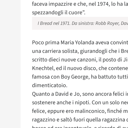
faceva impazzire e che, nel 1974, lo ha l
spezzandogli il cuore”.
I Bread nel 1971. Da sinistra: Robb Royer, Da
Poco prima Maria Yolanda aveva convinto 
una carriera solista, giurandogli che i B
scritto dieci nuove canzoni, il posto d
Knechtel, ed il nuovo disco, che contene
famosa con Boy George, ha battuto tutti i
dimenticatoio.
Quanto a David e Jo, sono ancora felic
sostenere anche i nipoti. Con un solo n
felice, eppure ero malinconico, finché m
ragazzino e saltò fuori quella ragazzina