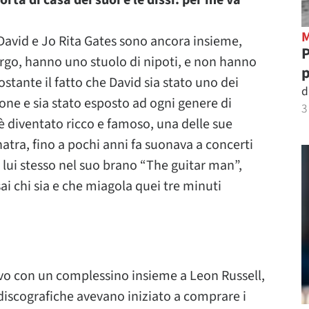
ta di casa dei suoi e le dissi: per me va
 David e Jo Rita Gates sono ancora insieme,
P
urgo, hanno uno stuolo di nipoti, e non hanno
p
stante il fatto che David sia stato uno dei
d
one e sia stato esposto ad ogni genere di
3
è diventato ricco e famoso, una delle sue
atra, fino a pochi anni fa suonava a concerti
a lui stesso nel suo brano “The guitar man”,
ai chi sia e che miagola quei tre minuti
vo con un complessino insieme a Leon Russell,
discografiche avevano iniziato a comprare i