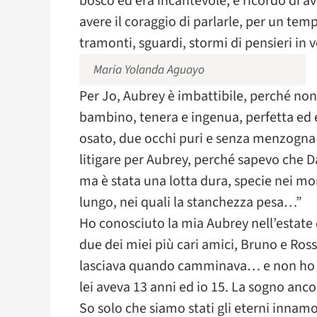
bosco ed era incantevole, e ricordo di a
avere il coraggio di parlarle, per un te
tramonti, sguardi, stormi di pensieri in 
Maria Yolanda Aguayo
Per Jo, Aubrey è imbattibile, perché non 
bambino, tenera e ingenua, perfetta ed e
osato, due occhi puri e senza menzogna 
litigare per Aubrey, perché sapevo che D
ma è stata una lotta dura, specie nei mo
lungo, nei quali la stanchezza pesa…”
Ho conosciuto la mia Aubrey nell’estate 
due dei miei più cari amici, Bruno e Ros
lasciava quando camminava… e non ho mai
lei aveva 13 anni ed io 15. La sogno anc
So solo che siamo stati gli eterni innam