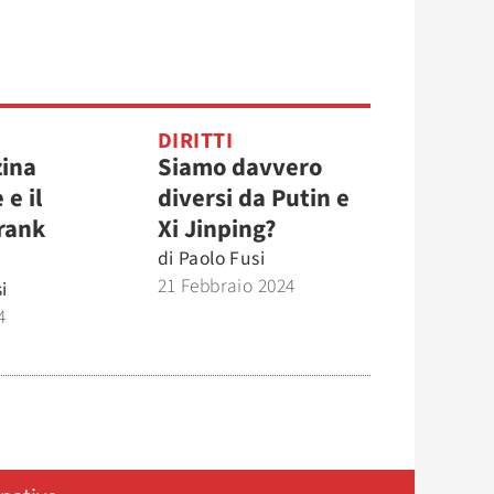
DIRITTI
zina
Siamo davvero
e il
diversi da Putin e
rank
Xi Jinping?
di
Paolo Fusi
21 Febbraio 2024
i
4