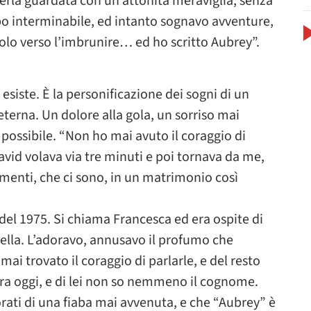
verla guardata con un’attonita meraviglia, senza
mpo interminabile, ed intanto sognavo avventure,
volo verso l’imbrunire… ed ho scritto Aubrey”.
esiste. È la personificazione dei sogni di un
terna. Un dolore alla gola, un sorriso mai
possibile. “Non ho mai avuto il coraggio di
avid volava via tre minuti e poi tornava da me,
menti, che ci sono, in un matrimonio così
del 1975. Si chiama Francesca ed era ospite di
sella. L’adoravo, annusavo il profumo che
 trovato il coraggio di parlarle, e del resto
ora oggi, e di lei non so nemmeno il cognome.
orati di una fiaba mai avvenuta, e che “Aubrey” è