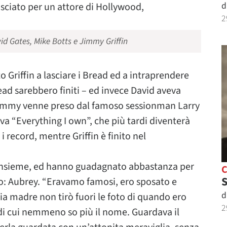
d
asciato per un attore di Hollywood,
2
vid Gates, Mike Botts e Jimmy Griffin
Griffin a lasciare i Bread ed a intraprendere
read sarebbero finiti – ed invece David aveva
i Jimmy venne preso dal famoso sessionman Larry
va “Everything I own”, che più tardi diventerà
 record, mentre Griffin è finito nel
i insieme, ed hanno guadagnato abbastanza per
S
eo: Aubrey. “Eravamo famosi, ero sposato e
d
ia madre non tirò fuori le foto di quando ero
2
 di cui nemmeno so più il nome. Guardava il