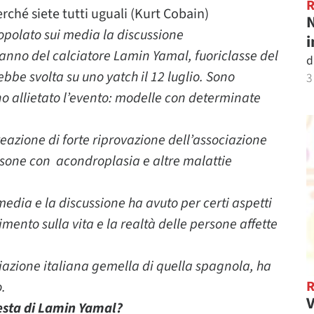
erché siete tutti uguali (Kurt Cobain)
N
opolato sui media la discussione
i
eanno del calciatore Lamin Yamal, fuoriclasse del
d
bbe svolta su uno yatch il 12 luglio. Sono
3
no allietato l’evento: modelle con determinate
reazione di forte riprovazione dell’associazione
rsone con
acondroplasia e altre malattie
media e la discussione ha avuto per certi aspetti
mento sulla vita e la realtà delle persone affette
ciazione italiana gemella di quella spagnola, ha
.
V
festa di Lamin Yamal?