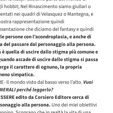
gli hobbit; Nel Rinascimento siamo giullari o
sentati nei quadri di Velasquez o Mantegna, e
nostra rappresentazione quindi
resentazione che diciamo del fantasy e quindi
 le persone con l’acondroplasia, e anche di
la del passare dal personaggio alla persona.
a è quella di uscire dallo stigma più comune e
Quando accade di uscire dallo stigma si passa
rge il carattere di ognuno, la propria
 meno simpatica.
 Il mondo visto dal basso verso l’alto
.
Vuoi
GENERALI perché leggerlo?
ESSERE edito da Corsiero Editore cerca di
rsonaggio alla persona.
Uno dei miei obiettivi
nnoino. Scoprano che in realtà la vita di una