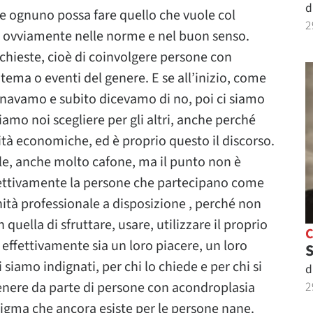
d
e ognuno possa fare quello che vuole col
2
 ovviamente nelle norme e nel buon senso.
ichieste, cioè di coinvolgere persone con
tema o eventi del genere. E se all’inizio, come
ignavamo e subito dicevamo di no, poi ci siamo
mo noi scegliere per gli altri, anche perché
tà economiche, ed è proprio questo il discorso.
arle, anche molto cafone, ma il punto non è
gettivamente la persone che partecipano come
nità professionale a disposizione , perché non
 quella di sfruttare, usare, utilizzare il proprio
 effettivamente sia un loro piacere, un loro
S
siamo indignati, per chi lo chiede e per chi si
d
2
enere da parte di persone con acondroplasia
tigma che ancora esiste per le persone nane.