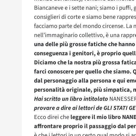
Biancaneve e i sette nani; siamo i puffi, 
consiglieri di corte e siamo bene rappre
facciamo parte del mondo circense. La 
nell’immaginario collettivo, è una rapp
una delle più grosse fatiche che hanno
conseguenza i genitori, è proprio quel
Diciamo che la nostra più grossa fatic
farci conoscere per quello che siamo. 
dal personaggio alla persona e qui eme
personalità originale, più simpatica,
Hai scritto un libro intitolato
NANESSERE-
provare a dire ai lettori de GLI STATI 
Ecco direi che
leggere il mio libro NAN
affrontare proprio il passaggio dal pe
è che i lettori in un certo qual modo si a