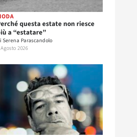
MODA
erché questa estate non riesce
iù a “estatare”
i
Serena Parascandolo
 Agosto 2026