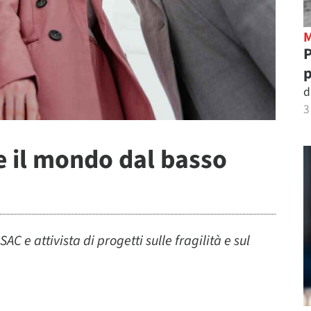
P
p
d
3
 il mondo dal basso
AC e attivista di progetti sulle fragilità e sul