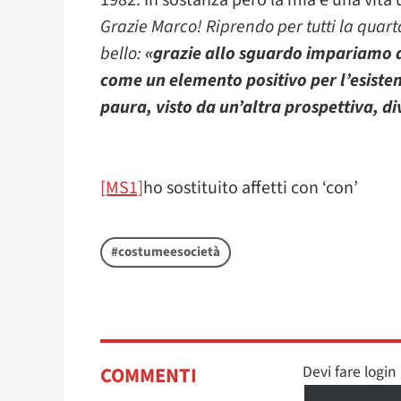
1982. In sostanza però la mia è una vita u
Grazie Marco! Riprendo per tutti la quarta
bello:
«grazie allo sguardo impariamo a
come un elemento positivo per l’esisten
paura, visto da un’altra prospettiva, d
[MS1]
ho sostituito affetti con ‘con’
#costumeesocietà
Devi fare logi
COMMENTI