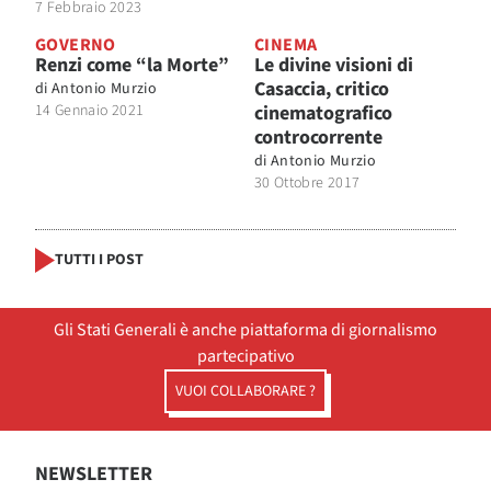
7 Febbraio 2023
GOVERNO
CINEMA
Renzi come “la Morte”
Le divine visioni di
Casaccia, critico
di
Antonio Murzio
14 Gennaio 2021
cinematografico
controcorrente
di
Antonio Murzio
30 Ottobre 2017
TUTTI I POST
Gli Stati Generali è anche piattaforma di giornalismo
partecipativo
VUOI COLLABORARE ?
NEWSLETTER