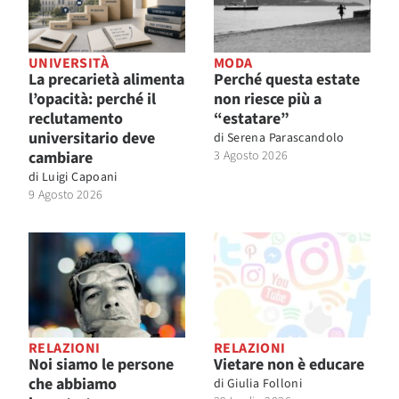
UNIVERSITÀ
MODA
La precarietà alimenta
Perché questa estate
l’opacità: perché il
non riesce più a
reclutamento
“estatare”
universitario deve
di
Serena Parascandolo
cambiare
3 Agosto 2026
di
Luigi Capoani
9 Agosto 2026
RELAZIONI
RELAZIONI
Noi siamo le persone
Vietare non è educare
che abbiamo
di
Giulia Folloni