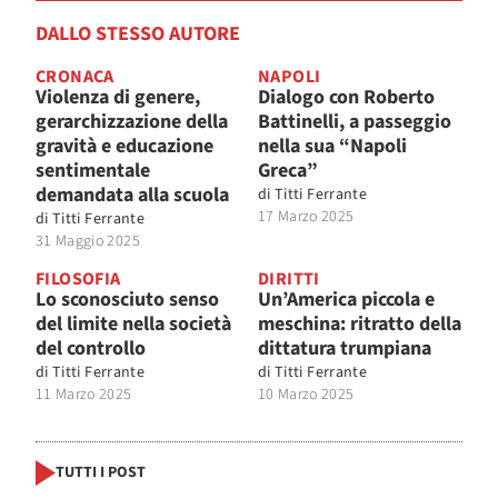
DALLO STESSO AUTORE
CRONACA
NAPOLI
Violenza di genere,
Dialogo con Roberto
gerarchizzazione della
Battinelli, a passeggio
gravità e educazione
nella sua “Napoli
sentimentale
Greca”
demandata alla scuola
di
Titti Ferrante
17 Marzo 2025
di
Titti Ferrante
31 Maggio 2025
FILOSOFIA
DIRITTI
Lo sconosciuto senso
Un’America piccola e
del limite nella società
meschina: ritratto della
del controllo
dittatura trumpiana
di
Titti Ferrante
di
Titti Ferrante
11 Marzo 2025
10 Marzo 2025
TUTTI I POST