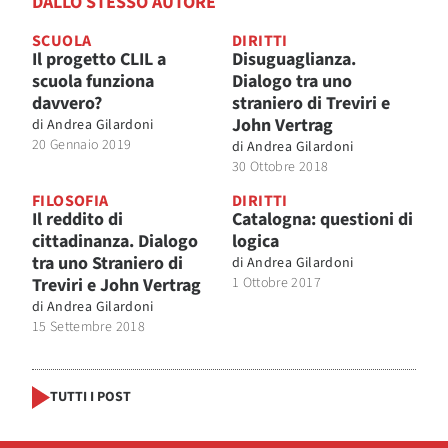
DALLO STESSO AUTORE
SCUOLA
DIRITTI
Il progetto CLIL a
Disuguaglianza.
scuola funziona
Dialogo tra uno
davvero?
straniero di Treviri e
John Vertrag
di
Andrea Gilardoni
20 Gennaio 2019
di
Andrea Gilardoni
30 Ottobre 2018
FILOSOFIA
DIRITTI
Il reddito di
Catalogna: questioni di
cittadinanza. Dialogo
logica
tra uno Straniero di
di
Andrea Gilardoni
Treviri e John Vertrag
1 Ottobre 2017
di
Andrea Gilardoni
15 Settembre 2018
TUTTI I POST