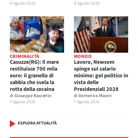
8 Agosto 2026
8 Agosto 2026
CRIMINALITÀ
MONDO
Casuzze(RG): Il mare
Lavoro, Newsom
restituisce 700 mila
spinge sul salario
euro: il granello di
minimo: gol politico in
sabbia che svela la
vista delle
rotta della cocaina
Presidenziali 2028
di
Giuseppe Bascietto
di
Domenico Maceri
7 Agosto 2026
7 Agosto 2026
ESPLORA ATTUALITÀ