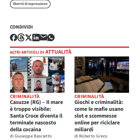
libertà di espressione
CONDIVIDI
ATTUALITÀ
ALTRI ARTICOLI DI
CRIMINALITÀ
CRIMINALITÀ
Casuzze (RG) – Il mare
Giochi e criminalità:
è troppo visibile:
come le mafie usano
Santa Croce diventa il
slot e scommesse
terminale nascosto
online per riciclare
della cocaina
miliardi
di
Giuseppe Bascietto
di
Roberto Greco