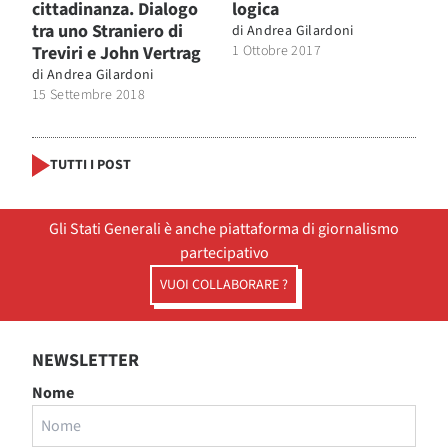
cittadinanza. Dialogo
logica
tra uno Straniero di
di
Andrea Gilardoni
Treviri e John Vertrag
1 Ottobre 2017
di
Andrea Gilardoni
15 Settembre 2018
TUTTI I POST
Gli Stati Generali è anche piattaforma di giornalismo
partecipativo
VUOI COLLABORARE ?
NEWSLETTER
Nome