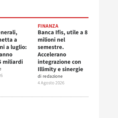
FINANZA
nerali,
Banca Ifis, utile a 8
netta a
milioni nel
ni a luglio:
semestre.
 anno
Accelerano
5 miliardi
integrazione con
Illimity e sinergie
e
26
di
redazione
4 Agosto 2026