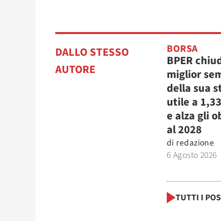
BORSA
DALLO STESSO
BPER chiud
AUTORE
miglior se
della sua s
utile a 1,3
e alza gli o
al 2028
di
redazione
6 Agosto 2026
TUTTI I PO