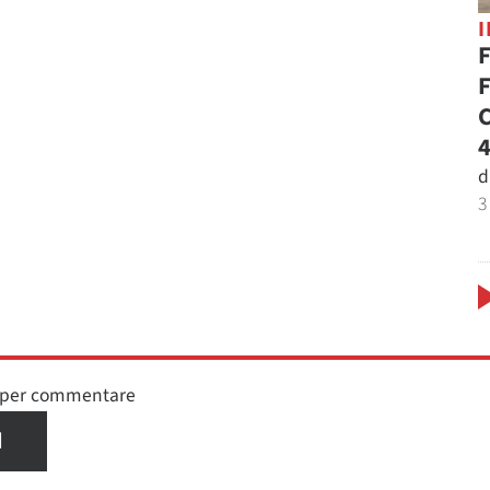
F
F
C
4
d
3
n per commentare
I