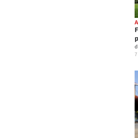
F
d
7