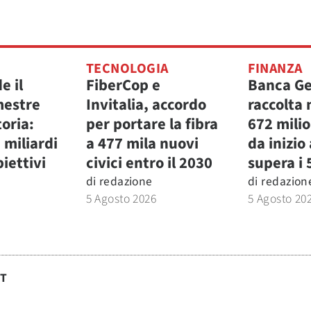
TECNOLOGIA
FINANZA
e il
FiberCop e
Banca Ge
mestre
Invitalia, accordo
raccolta 
toria:
per portare la fibra
672 milio
3 miliardi
a 477 mila nuovi
da inizio
biettivi
civici entro il 2030
supera i 
di
redazione
di
redazion
5 Agosto 2026
5 Agosto 20
ST