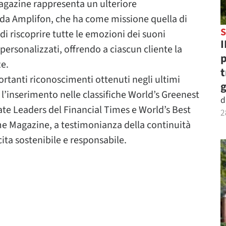
Magazine rappresenta un ulteriore
 da Amplifon, che ha come missione quella di
S
di riscoprire tutte le emozioni dei suoni
I
 personalizzati, offrendo a ciascun cliente la
p
ze.
t
ortanti riconoscimenti ottenuti negli ultimi
g
ui l’inserimento nelle classifiche World’s Greenest
d
e Leaders del Financial Times e World’s Best
2
e Magazine, a testimonianza della continuità
ta sostenibile e responsabile.