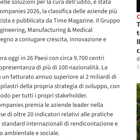
lle soluzioni per la cura dell’udito, è stata
ompanies 2026, la classifica delle aziende più
tatista e pubblicata da Time Magazine. Il Gruppo
T
Engineering, Manufacturing & Medical
t
egno a coniugare crescita, innovazione e
l
c
a oggi in 26 Paesi con circa 9.700 centri
d
3
appresentanza di più di 100 nazionalità. La
 un fatturato annuo superiore ai 2 miliardi di
 pilastri della propria strategia di sviluppo, con
iodo per tutti i propri stakeholder.
Companies premia le aziende leader nella
e di oltre 20 indicatori relativi alle pratiche
li standard internazionali di rendicontazione e
o ambientale e sociale.