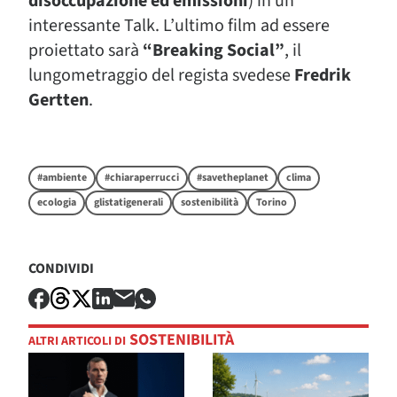
disoccupazione ed emissioni
) in un
interessante Talk. L’ultimo film ad essere
proiettato sarà
“Breaking Social”
, il
lungometraggio del regista svedese
Fredrik
Gertten
.
#ambiente
#chiaraperrucci
#savetheplanet
clima
ecologia
glistatigenerali
sostenibilità
Torino
CONDIVIDI
SOSTENIBILITÀ
ALTRI ARTICOLI DI