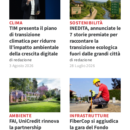
CLIMA
SOSTENIBILITÀ
TIM presenta il piano
INEDITA, annunciate le
di transizione
7 storie premiate per
climatica per ridurre
raccontare la
ll’impatto ambientale
transizione ecologica
della crescita digitale
fuori dalle grandi città
di
redazione
di
redazione
3 Agosto 2026
28 Luglio 2026
AMBIENTE
INFRASTRUTTURE
FAI, UniCredit rinnova
FiberCop si aggiudica
la partnership
la gara del Fondo