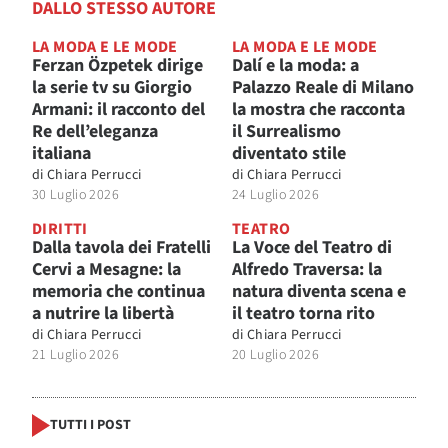
DALLO STESSO AUTORE
LA MODA E LE MODE
LA MODA E LE MODE
Ferzan Özpetek dirige
Dalí e la moda: a
la serie tv su Giorgio
Palazzo Reale di Milano
Armani: il racconto del
la mostra che racconta
Re dell’eleganza
il Surrealismo
italiana
diventato stile
di
Chiara Perrucci
di
Chiara Perrucci
30 Luglio 2026
24 Luglio 2026
DIRITTI
TEATRO
Dalla tavola dei Fratelli
La Voce del Teatro di
Cervi a Mesagne: la
Alfredo Traversa: la
memoria che continua
natura diventa scena e
a nutrire la libertà
il teatro torna rito
di
Chiara Perrucci
di
Chiara Perrucci
21 Luglio 2026
20 Luglio 2026
TUTTI I POST