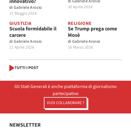
innovativo?
di
Gabriele Arosio
30 Aprile 2026
di
Gabriele Arosio
15 Maggio 2026
GIUSTIZIA
RELIGIONE
Scuola formidabile il
Se Trump prega come
carcere
Mosè
di
Gabriele Arosio
di
Gabriele Arosio
21 Aprile 2026
16 Marzo 2026
TUTTI I POST
Gli Stati Generali è anche piattaforma di giornalismo
partecipativo
VUOI COLLABORARE ?
NEWSLETTER