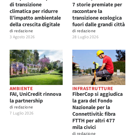
di transizione
7 storie premiate per
climatica per ridurre
raccontare la
ll’impatto ambientale
transizione ecologica
della crescita digitale
fuori dalle grandi città
di
redazione
di
redazione
3 Agosto 2026
28 Luglio 2026
AMBIENTE
INFRASTRUTTURE
FAI, UniCredit rinnova
FiberCop si aggiudica
la partnership
la gara del Fondo
Nazionale per la
di
redazione
7 Luglio 2026
Connettività: fibra
FTTH per altri 477
mila civici
di
redazione