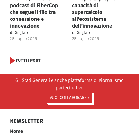
podcast di FiberCop
capacità di
che segue il filo tra
supercalcolo
connessione e
all’ecosistema
innovazione
dell’innovazione
di
Gsglab
di
Gsglab
28 Luglio 2026
28 Luglio 2026
TUTTI I POST
Gli Stati Generali è anche piattaforma di giornalismo
partecipativo
VUOI COLLABORARE ?
NEWSLETTER
Nome