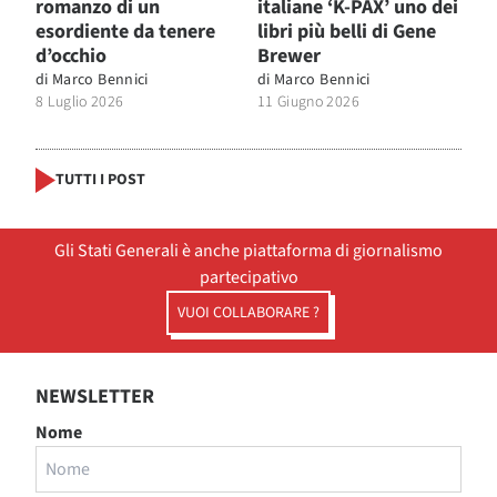
romanzo di un
italiane ‘K-PAX’ uno dei
esordiente da tenere
libri più belli di Gene
d’occhio
Brewer
di
Marco Bennici
di
Marco Bennici
8 Luglio 2026
11 Giugno 2026
TUTTI I POST
Gli Stati Generali è anche piattaforma di giornalismo
partecipativo
VUOI COLLABORARE ?
NEWSLETTER
Nome