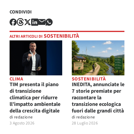
CONDIVIDI
SOSTENIBILITÀ
ALTRI ARTICOLI DI
CLIMA
SOSTENIBILITÀ
TIM presenta il piano
INEDITA, annunciate le
di transizione
7 storie premiate per
climatica per ridurre
raccontare la
ll’impatto ambientale
transizione ecologica
della crescita digitale
fuori dalle grandi città
di
redazione
di
redazione
3 Agosto 2026
28 Luglio 2026