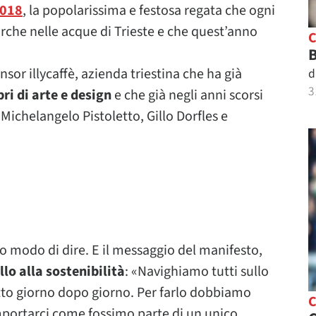
2018
, la popolarissima e festosa regata che ogni
rche nelle acque di Trieste e che quest’anno
B
nsor illycaffè, azienda triestina che ha già
d
3
bri di arte e design
e che già negli anni scorsi
 Michelangelo Pistoletto, Gillo Dorfles e
o modo di dire. E il messaggio del manifesto,
lo alla sostenibilità
: «Navighiamo tutti sullo
etto giorno dopo giorno. Per farlo dobbiamo
omportarci come fossimo parte di un unico