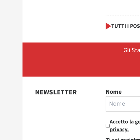
TUTTI I PO
Gli St
NEWSLETTER
Nome
Accetto la g
privacy.