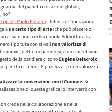
C
aguardia del pianeta o di azioni globali,
m
, no?
n
D
 Trieste, Paolo Polidori
, definisce l’operazione
d
ega a
un certo tipo di arte
(che può piacere o
3
no ai suoi amici di Facebook. Addirittura tra
 nero tipo tuta con stivali
non valorizza di
 Abramovic, detto tra parentesi, è un sincretismo
l gesto della bandiera ci sono
Eugène Delacroix
 (per chi ci crede). E pazienza se non valorizza
alizzare la convenzione con il Comune
. Se
realizzazione di questa grafica io interverrò con
non crede nella collaborazione e nella
arla. Anzi, peggio: sospetta che sotto al