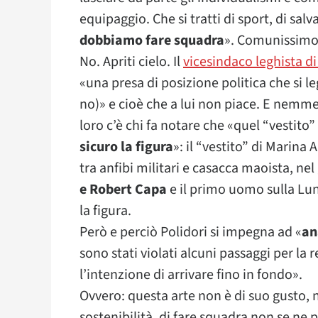
equipaggio. Che si tratti di sport, di salv
dobbiamo fare squadra
». Comunissimo
No. Apriti cielo. Il
vicesindaco leghista di
«una presa di posizione politica che si l
no)» e cioè che a lui non piace. E nemme
loro c’è chi fa notare che «quel “vestito”
sicuro la figura
»: il “vestito” di Marina
tra anfibi militari e casacca maoista, ne
e Robert Capa
e il primo uomo sulla Luna
la figura.
Però e perciò Polidori si impegna ad «
an
sono stati violati alcuni passaggi per la 
l’intenzione di arrivare fino in fondo».
Ovvero: questa arte non è di suo gusto, 
sostenibilità, di fare squadra non se ne p