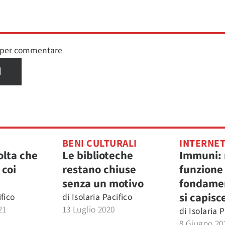
n per commentare
I
BENI CULTURALI
INTERNE
olta che
Le biblioteche
Immuni: 
 coi
restano chiuse
funzione
senza un motivo
fondame
si capisc
ifico
di
Isolaria Pacifico
21
13 Luglio 2020
di
Isolaria P
8 Giugno 20