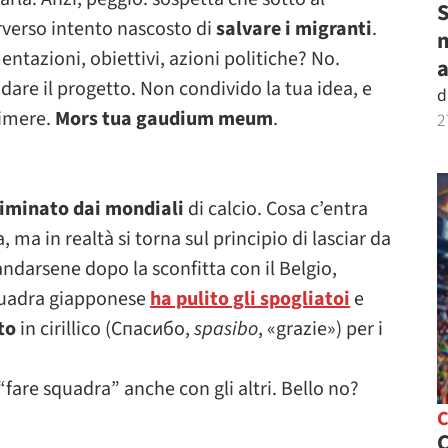
S
erverso intento nascosto di
salvare i migranti
.
m
ntazioni, obiettivi, azioni politiche? No.
ndare il progetto. Non condivido la tua idea, e
d
rimere.
Mors tua gaudium meum
.
2
liminato dai mondiali
di calcio. Cosa c’entra
a in realtà si torna sul principio di lasciar da
 andarsene dopo la sconfitta con il Belgio,
squadra giapponese
ha pulito gli spogliatoi
e
to
in cirillico (Спасибо,
spasibo
, «grazie») per i
are squadra” anche con gli altri. Bello no?
C