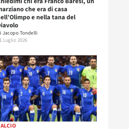
hiedimi chi era Franco Baresi, un
arziano che era di casa
ell’Olimpo e nella tana del
iavolo
i
Jacopo Tondelli
1 Luglio 2026
CALCIO