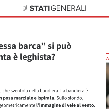
tessa barca” si può
nta è leghista?
A
se che sventola nella bandiera. La bandiera è
 posa marziale e ispirata
. Sullo sfondo,
no geometricamente
l’immagine di vele al vento
.