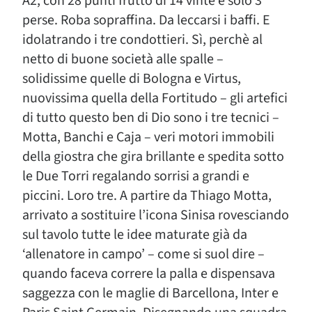
A2, con 28 punti frutto di 14 vinte e solo 3
perse. Roba sopraffina. Da leccarsi i baffi. E
idolatrando i tre condottieri. Sì, perchè al
netto di buone società alle spalle –
solidissime quelle di Bologna e Virtus,
nuovissima quella della Fortitudo – gli artefici
di tutto questo ben di Dio sono i tre tecnici –
Motta, Banchi e Caja – veri motori immobili
della giostra che gira brillante e spedita sotto
le Due Torri regalando sorrisi a grandi e
piccini. Loro tre. A partire da Thiago Motta,
arrivato a sostituire l’icona Sinisa rovesciando
sul tavolo tutte le idee maturate già da
‘allenatore in campo’ – come si suol dire –
quando faceva correre la palla e dispensava
saggezza con le maglie di Barcellona, Inter e