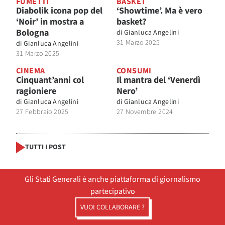
FUMETTI
BASKET
Diabolik icona pop del
‘Showtime’. Ma è vero
‘Noir’ in mostra a
basket?
Bologna
di
Gianluca Angelini
31 Marzo 2025
di
Gianluca Angelini
31 Marzo 2025
CINEMA
CONSUMI
Cinquant’anni col
Il mantra del ‘Venerdì
ragioniere
Nero’
di
Gianluca Angelini
di
Gianluca Angelini
27 Febbraio 2025
27 Novembre 2024
TUTTI I POST
Gli Stati Generali è anche piattaforma di giornalismo
partecipativo
VUOI COLLABORARE ?