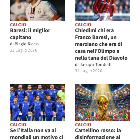
CALCIO
CALCIO
Baresi: il miglior
Chiedimi chi era
capitano
Franco Baresi, un
marziano che era di
di
Biagio Riccio
31 Luglio 2026
casa nell’Olimpo e
nella tana del Diavolo
di
Jacopo Tondelli
31 Luglio 2026
CALCIO
CALCIO
Se l’Italia non va ai
Cartellino rosso: la
mondiali un motivo ci
disinformazione ai