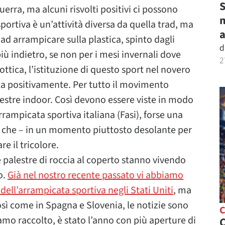
S
uerra, ma alcuni risvolti positivi ci possono
m
portiva è un’attività diversa da quella trad, ma
ad arrampicare sulla plastica, spinto dagli
d
iù indietro, se non per i mesi invernali dove
2
ottica, l’istituzione di questo sport nel novero
sta positivamente. Per tutto il movimento
lestre indoor. Così devono essere viste in modo
rrampicata sportiva italiana (Fasi), forse una
ne che – in un momento piuttosto desolante per
e il tricolore.
e palestre di roccia al coperto stanno vivendo
o.
Già nel nostro recente passato vi abbiamo
dell’arrampicata sportiva negli Stati Uniti
, ma
osì come in Spagna e Slovenia, le notizie sono
iamo raccolto, è stato l’anno con più aperture di
C