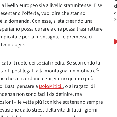
d
a livello europeo sia a livello statunitense. E se
d
esentano l’offerta, vuol dire che stanno
2
oè la domanda. Con esse, si sta creando una
 speriamo possa durare e che possa trasmettere
rampicata e per la montagna. Le premesse ci
 tecnologie.
cato il ruolo dei social media. Se scorrendo la
tanti post legati alla montagna, un motivo c’è.
ine che ci ricordano ogni giorno quanto può
. Basti pensare a
DoloMitici!
, o ai ragazzi di
endenza non sono facili da definire, ma
ozioni – le vette più iconiche scatenano sempre
asione dallo stress della vita di tutti i giorni.