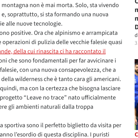
C
r la montagna non è mai morta. Solo, sta vivendo
m
 e, soprattutto, si sta formando una nuova
n
ie alle nuove tecnologie.
D
sono positive. Ora che alpinismo e arrampicata
d
operazioni di pulizia delle vecchie falesie quasi
3
de, della cui rinascita ci ha raccontato il
zioni che sono fondamentali per far avvicinare i
 falesie, con una nuova consapevolezza, che a
e della wilderness che è tanto cara gli americani.
quindi, ma con la certezza che bisogna lasciare
 progetto “Leave no trace” nato ufficialmente
re gli ambienti naturali dalla troppa
ta sportiva sono il perfetto biglietto da visita per
nno l’esordio di questa disciplina. I puristi