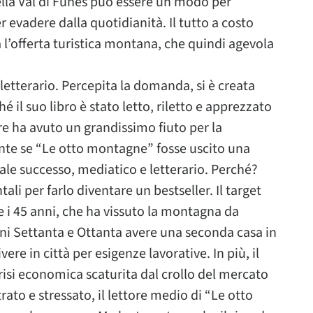
ella Val di Funes può essere un modo per
 evadere dalla quotidianità. Il tutto a costo
 l’offerta turistica montana, che quindi agevola
-letterario. Percepita la domanda, si è creata
é il suo libro è stato letto, riletto e apprezzato
re ha avuto un grandissimo fiuto per la
nte se “Le otto montagne” fosse uscito una
ale successo, mediatico e letterario. Perché?
li per farlo diventare un bestseller. Il target
 e i 45 anni, che ha vissuto la montagna da
anni Settanta e Ottanta avere una seconda casa in
ere in città per esigenze lavorative. In più, il
crisi economica scaturita dal crollo del mercato
ato e stressato, il lettore medio di “Le otto