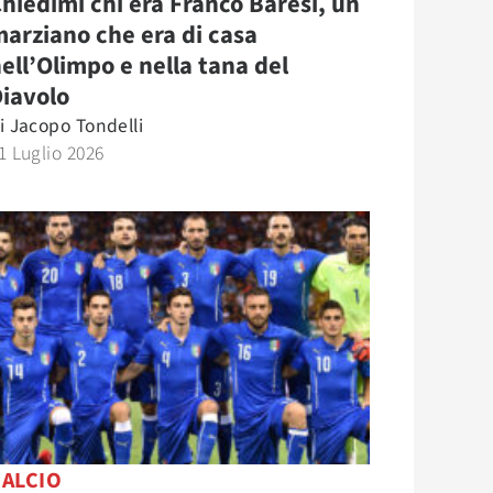
hiedimi chi era Franco Baresi, un
arziano che era di casa
ell’Olimpo e nella tana del
iavolo
i
Jacopo Tondelli
1 Luglio 2026
CALCIO