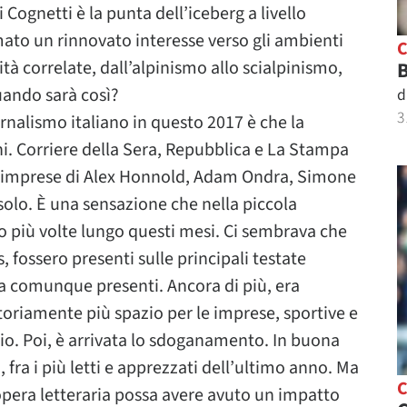
i Cognetti è la punta dell’iceberg a livello
rmato un rinnovato interesse verso gli ambienti
tà correlate, dall’alpinismo allo scialpinismo,
B
uando sarà così?
d
3
ornalismo italiano in questo 2017 è che la
i. Corriere della Sera, Repubblica e La Stampa
e imprese di Alex Honnold, Adam Ondra, Simone
olo. È una sensazione che nella piccola
o più volte lungo questi mesi. Ci sembrava che
 fossero presenti sulle principali testate
 ma comunque presenti. Ancora di più, era
otoriamente più spazio per le imprese, sportive e
rio. Poi, è arrivata lo sdoganamento. In buona
, fra i più letti e apprezzati dell’ultimo anno. Ma
opera letteraria possa avere avuto un impatto