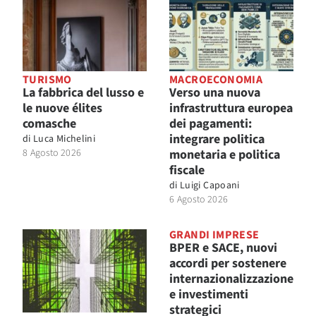
TURISMO
MACROECONOMIA
La fabbrica del lusso e
Verso una nuova
le nuove élites
infrastruttura europea
comasche
dei pagamenti:
integrare politica
di
Luca Michelini
8 Agosto 2026
monetaria e politica
fiscale
di
Luigi Capoani
6 Agosto 2026
GRANDI IMPRESE
BPER e SACE, nuovi
accordi per sostenere
internazionalizzazione
e investimenti
strategici