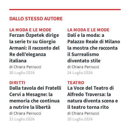
DALLO STESSO AUTORE
LA MODA E LE MODE
LA MODA E LE MODE
Ferzan Özpetek dirige
Dalí e la moda: a
la serie tv su Giorgio
Palazzo Reale di Milano
Armani: il racconto del
la mostra che racconta
Re dell’eleganza
il Surrealismo
italiana
diventato stile
di
Chiara Perrucci
di
Chiara Perrucci
30 Luglio 2026
24 Luglio 2026
DIRITTI
TEATRO
Dalla tavola dei Fratelli
La Voce del Teatro di
Cervi a Mesagne: la
Alfredo Traversa: la
memoria che continua
natura diventa scena e
a nutrire la libertà
il teatro torna rito
di
Chiara Perrucci
di
Chiara Perrucci
21 Luglio 2026
20 Luglio 2026