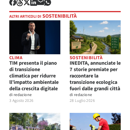
SOSTENIBILITÀ
ALTRI ARTICOLI DI
CLIMA
SOSTENIBILITÀ
TIM presenta il piano
INEDITA, annunciate le
di transizione
7 storie premiate per
climatica per ridurre
raccontare la
ll’impatto ambientale
transizione ecologica
della crescita digitale
fuori dalle grandi città
di
redazione
di
redazione
3 Agosto 2026
28 Luglio 2026