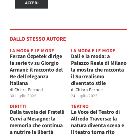
ACCEDI
DALLO STESSO AUTORE
LA MODA E LE MODE
LA MODA E LE MODE
Ferzan Özpetek dirige
Dalí e la moda: a
la serie tv su Giorgio
Palazzo Reale di Milano
Armani: il racconto del
la mostra che racconta
Re dell’eleganza
il Surrealismo
italiana
diventato stile
di
Chiara Perrucci
di
Chiara Perrucci
30 Luglio 2026
24 Luglio 2026
DIRITTI
TEATRO
Dalla tavola dei Fratelli
La Voce del Teatro di
Cervi a Mesagne: la
Alfredo Traversa: la
memoria che continua
natura diventa scena e
a nutrire la libertà
il teatro torna rito