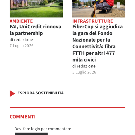
AMBIENTE
INFRASTRUTTURE
FAI, UniCredit rinnova
FiberCop si aggiudica
la partnership
la gara del Fondo
Nazionale per la
di
redazione
7 Luglio 2026
Connettività: fibra
FTTH per altri 477
mila civici
di
redazione
3 Luglio 2026
ESPLORA SOSTENIBILITÀ
COMMENTI
Devi fare login per commentare