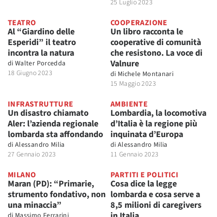
25 Luglio 2023
TEATRO
COOPERAZIONE
Al “Giardino delle
Un libro racconta le
Esperidi” il teatro
cooperative di comunità
incontra la natura
che resistono. La voce di
Valnure
di
Walter Porcedda
18 Giugno 2023
di
Michele Montanari
15 Maggio 2023
INFRASTRUTTURE
AMBIENTE
Un disastro chiamato
Lombardia, la locomotiva
Aler: l’azienda regionale
d’Italia è la regione più
lombarda sta affondando
inquinata d’Europa
di
Alessandro Milia
di
Alessandro Milia
27 Gennaio 2023
11 Gennaio 2023
MILANO
PARTITI E POLITICI
Maran (PD): “Primarie,
Cosa dice la legge
strumento fondativo, non
lombarda e cosa serve a
una minaccia”
8,5 milioni di caregivers
in Italia
di
Massimo Ferrarini