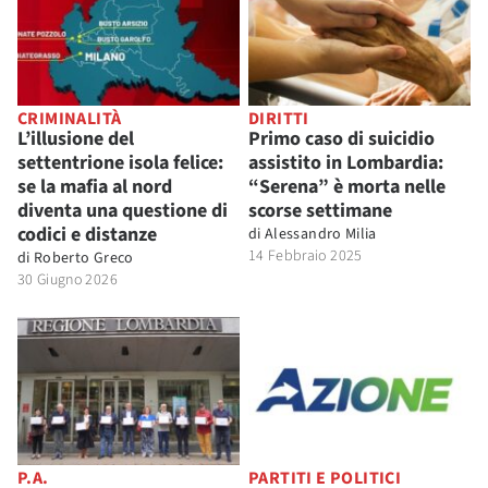
CRIMINALITÀ
DIRITTI
L’illusione del
Primo caso di suicidio
settentrione isola felice:
assistito in Lombardia:
se la mafia al nord
“Serena” è morta nelle
diventa una questione di
scorse settimane
codici e distanze
di
Alessandro Milia
14 Febbraio 2025
di
Roberto Greco
30 Giugno 2026
P.A.
PARTITI E POLITICI