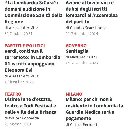
“La Lombardia SiCura”:
Azione al bivio: voci e
domani audizione in
dubbi degli iscritti
Commissione Sanità della
lombardi all’Assemblea
Regione
del partito
di
Alessandro Milia
di
Claudio Scaccianoce
30 Ottobre 2024
15 Settembre 2024
PARTITI E POLITICI
GOVERNO
Verdi, continua il
Sanitaglia
terremoto: in Lombardia
di
Massimo Crispi
61 iscritti appoggiano
28 Novembre 2023
Eleonora Evi
di
Alessandro Milia
7 Dicembre 2023
TEATRO
MILANO
Ultime lune d’estate,
Milano: per chi non è
teatro a Todi Festival e
residente in Lombardia la
nelle ville della Brianza
Guardia Medica sarà a
pagamento
di
Walter Porcedda
23 Agosto 2023
di
Chiara Perrucci