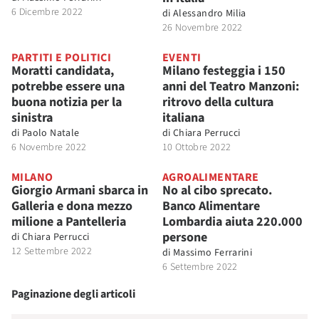
6 Dicembre 2022
di
Alessandro Milia
26 Novembre 2022
PARTITI E POLITICI
EVENTI
Moratti candidata,
Milano festeggia i 150
potrebbe essere una
anni del Teatro Manzoni:
buona notizia per la
ritrovo della cultura
sinistra
italiana
di
Paolo Natale
di
Chiara Perrucci
6 Novembre 2022
10 Ottobre 2022
MILANO
AGROALIMENTARE
Giorgio Armani sbarca in
No al cibo sprecato.
Galleria e dona mezzo
Banco Alimentare
milione a Pantelleria
Lombardia aiuta 220.000
persone
di
Chiara Perrucci
12 Settembre 2022
di
Massimo Ferrarini
6 Settembre 2022
Paginazione degli articoli