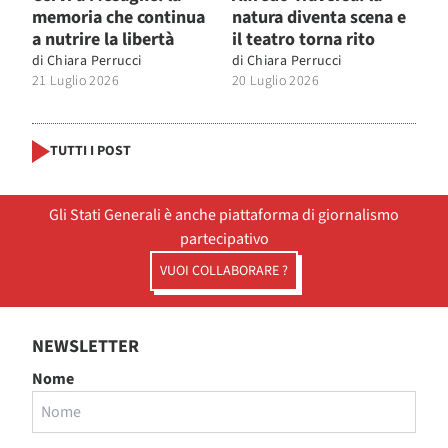
memoria che continua
natura diventa scena e
a nutrire la libertà
il teatro torna rito
di
Chiara Perrucci
di
Chiara Perrucci
21 Luglio 2026
20 Luglio 2026
TUTTI I POST
Gli Stati Generali è anche piattaforma di giornalismo
partecipativo
VUOI COLLABORARE ?
NEWSLETTER
Nome