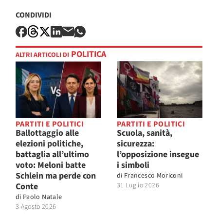
CONDIVIDI
POLITICA
ALTRI ARTICOLI DI
PARTITI E POLITICI
PARTITI E POLITICI
Ballottaggio alle
Scuola, sanità,
elezioni politiche,
sicurezza:
battaglia all’ultimo
l’opposizione insegue
voto: Meloni batte
i simboli
Schlein ma perde con
di
Francesco Moriconi
Conte
31 Luglio 2026
di
Paolo Natale
3 Agosto 2026