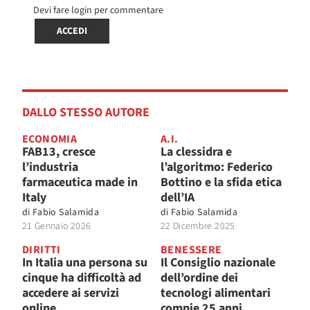
Devi fare login per commentare
ACCEDI
DALLO STESSO AUTORE
ECONOMIA
A.I.
FAB13, cresce
La clessidra e
l’industria
l’algoritmo: Federico
farmaceutica made in
Bottino e la sfida etica
Italy
dell’IA
di
Fabio Salamida
di
Fabio Salamida
21 Gennaio 2026
22 Dicembre 2025
DIRITTI
BENESSERE
In Italia una persona su
Il Consiglio nazionale
cinque ha difficoltà ad
dell’ordine dei
accedere ai servizi
tecnologi alimentari
online
compie 25 anni