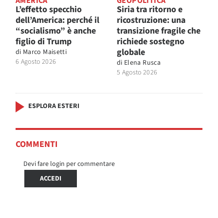
AMERICA
GEOPOLITICA
L’effetto specchio
Siria tra ritorno e
dell’America: perché il
ricostruzione: una
“socialismo” è anche
transizione fragile che
figlio di Trump
richiede sostegno
globale
di
Marco Maisetti
6 Agosto 2026
di
Elena Rusca
5 Agosto 2026
ESPLORA ESTERI
COMMENTI
Devi fare login per commentare
ACCEDI