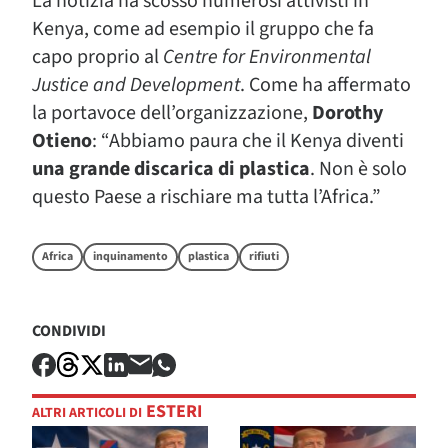
La notizia ha scosso numerosi attivisti in
Kenya, come ad esempio il gruppo che fa
capo proprio al
Centre for Environmental
Justice and Development
. Come ha affermato
la portavoce dell’organizzazione,
Dorothy
Otieno
: “Abbiamo paura che il Kenya diventi
una grande discarica di plastica
. Non è solo
questo Paese a rischiare ma tutta l’Africa.”
Africa
inquinamento
plastica
rifiuti
CONDIVIDI
ESTERI
ALTRI ARTICOLI DI