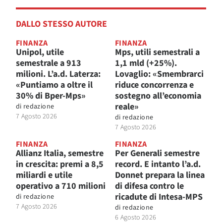
DALLO STESSO AUTORE
FINANZA
FINANZA
Unipol, utile
Mps, utili semestrali a
semestrale a 913
1,1 mld (+25%).
milioni. L’a.d. Laterza:
Lovaglio: «Smembrarci
«Puntiamo a oltre il
riduce concorrenza e
30% di Bper-Mps»
sostegno all’economia
reale»
di
redazione
7 Agosto 2026
di
redazione
7 Agosto 2026
FINANZA
FINANZA
Allianz Italia, semestre
Per Generali semestre
in crescita: premi a 8,5
record. E intanto l’a.d.
miliardi e utile
Donnet prepara la linea
operativo a 710 milioni
di difesa contro le
ricadute di Intesa-MPS
di
redazione
7 Agosto 2026
di
redazione
6 Agosto 2026