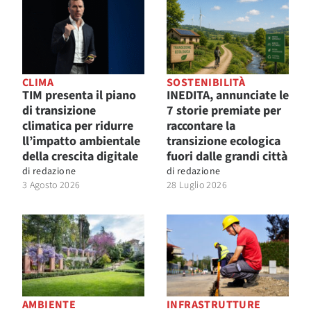
CLIMA
SOSTENIBILITÀ
TIM presenta il piano
INEDITA, annunciate le
di transizione
7 storie premiate per
climatica per ridurre
raccontare la
ll’impatto ambientale
transizione ecologica
della crescita digitale
fuori dalle grandi città
di
redazione
di
redazione
3 Agosto 2026
28 Luglio 2026
AMBIENTE
INFRASTRUTTURE