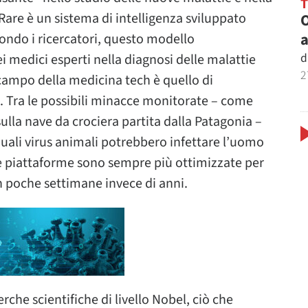
are è un sistema di intelligenza sviluppato
O
a
ondo i ricercatori, questo modello
d
 medici esperti nella diagnosi delle malattie
2
l campo della medicina tech è quello di
e. Tra le possibili minacce monitorate – come
sulla nave da crociera partita dalla Patagonia –
quali virus animali potrebbero infettare l’uomo
le piattaforme sono sempre più ottimizzate per
n poche settimane invece di anni.
rche scientifiche di livello Nobel, ciò che