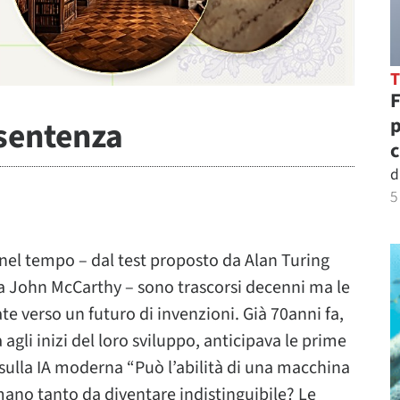
F
p
 sentenza
c
d
5
o nel tempo – dal test proposto da Alan Turing
da John McCarthy – sono trascorsi decenni ma le
 verso un futuro di invenzioni. Già 70anni fa,
gli inizi del loro sviluppo, anticipava le prime
sulla
IA moderna “Può l’abilità di una macchina
no tanto da diventare indistinguibile? Le