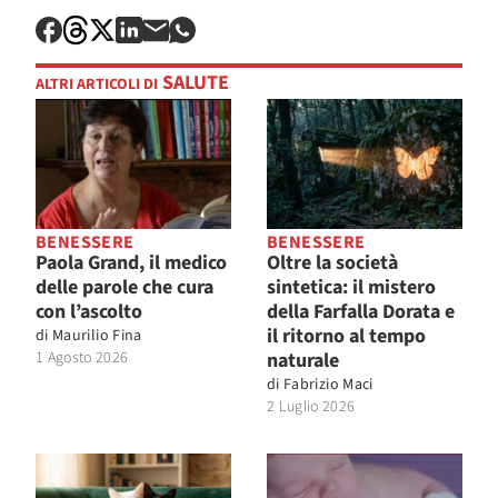
SALUTE
ALTRI ARTICOLI DI
BENESSERE
BENESSERE
Paola Grand, il medico
Oltre la società
delle parole che cura
sintetica: il mistero
con l’ascolto
della Farfalla Dorata e
il ritorno al tempo
di
Maurilio Fina
1 Agosto 2026
naturale
di
Fabrizio Maci
2 Luglio 2026