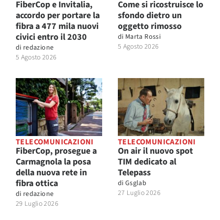
FiberCop e Invitalia,
Come si ricostruisce lo
accordo per portare la
sfondo dietro un
fibra a 477 mila nuovi
oggetto rimosso
civici entro il 2030
di
Marta Rossi
5 Agosto 2026
di
redazione
5 Agosto 2026
TELECOMUNICAZIONI
TELECOMUNICAZIONI
FiberCop, prosegue a
On air il nuovo spot
Carmagnola la posa
TIM dedicato al
della nuova rete in
Telepass
fibra ottica
di
Gsglab
27 Luglio 2026
di
redazione
29 Luglio 2026