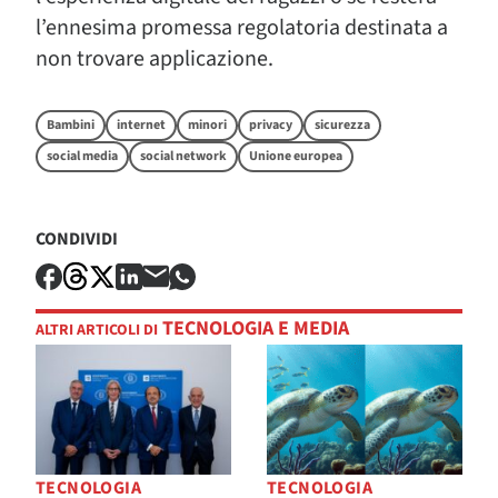
l’ennesima promessa regolatoria destinata a
non trovare applicazione.
Bambini
internet
minori
privacy
sicurezza
social media
social network
Unione europea
CONDIVIDI
TECNOLOGIA E MEDIA
ALTRI ARTICOLI DI
TECNOLOGIA
TECNOLOGIA